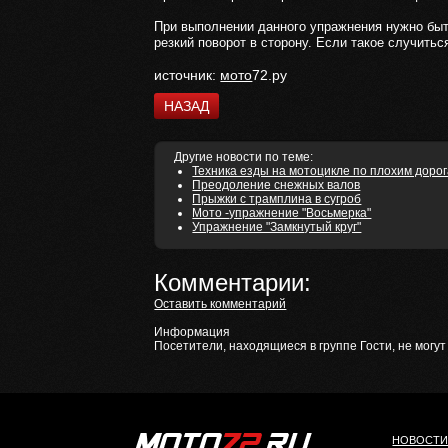
При выполнении данного упражнения нужно быть
резкий поворот в сторону. Если такое случитьс
источник:
мото
72.ру
НАЗАД
Другие новости по теме:
Техника езды на мотоцикле по плохим доро
Преодоление снежных валов
Прыжки с трамплина в сугроб
Мото -упражнение "Восьмерка"
Упражнение "Замкнутый круг"
Комментарии:
Оставить комментарий
Информация
Посетители, находящиеся в группе
Гости
, не могу
НОВОСТ