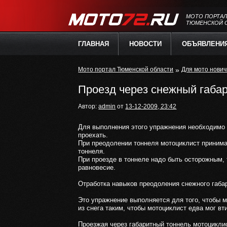
МОТО ПОРТА
ТЮМЕНСКОЙ 
ГЛАВНАЯ
НОВОСТИ
ОБЪЯВЛЕНИ
Мото портал Тюменской области
»
Для мото нович
Проезд через снежный габа
Автор:
admin
от
13-12-2009, 23:42
Для выполнения этого упражнения необходимо 
проехать.
При преодолении тоннеля мотоциклист принимае
тоннеля.
При проезде в тоннеле надо быть осторожным, т
равновесие.
Отработка навыков преодоления снежного габа
Это упражнение выполняется для того, чтобы м
из снега таким, чтобы мотоциклист едва мог вт
Проезжая через габаритный тоннель мотоциклис