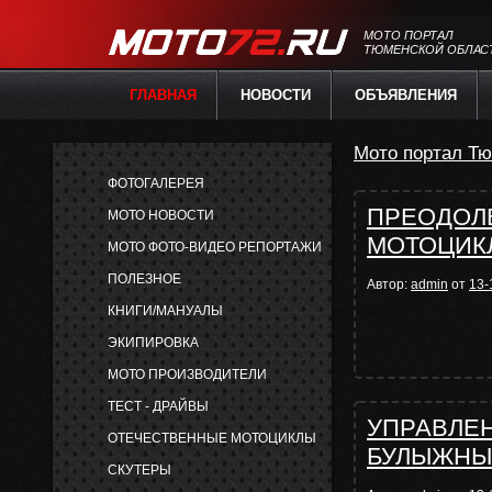
МОТО ПОРТАЛ
ТЮМЕНСКОЙ ОБЛАС
ГЛАВНАЯ
НОВОСТИ
ОБЪЯВЛЕНИЯ
Мото портал Тю
ФОТОГАЛЕРЕЯ
ПРЕОДОЛ
МОТО НОВОСТИ
МОТОЦИК
МОТО ФОТО-ВИДЕО РЕПОРТАЖИ
ПОЛЕЗНОЕ
Автор:
admin
от
13-
КНИГИ/МАНУАЛЫ
ЭКИПИРОВКА
МОТО ПРОИЗВОДИТЕЛИ
ТЕСТ - ДРАЙВЫ
УПРАВЛЕН
ОТЕЧЕСТВЕННЫЕ МОТОЦИКЛЫ
БУЛЫЖНЫ
СКУТЕРЫ