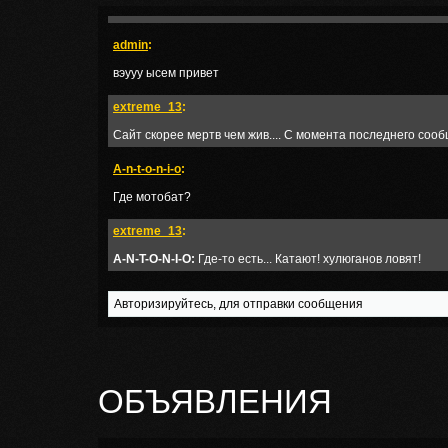
ты кто
admin
:
вэууу ысем привет
extreme_13
:
Сайт скорее мертв чем жив.... С момента последнего сооб
A-n-t-o-n-i-o
:
Где мотобат?
extreme_13
:
A-N-T-O-N-I-O:
Где-то есть... Катают! хулюганов ловят!
Авторизируйтесь, для отправки сообщения
ОБЪЯВЛЕНИЯ