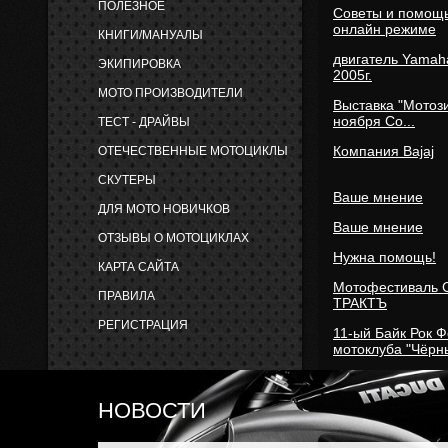
ПОЛЕЗНОЕ
Аминь
Советы и помощь
онлайн режиме
КНИГИ/МАНУАЛЫ
A-n-t-o-n-i-o
:
двигатель Yamah
ЭКИПИРОВКА
заебачий сайт, гоните
2005г.
МОТО ПРОИЗВОДИТЕЛИ
Выставка "Мотоз
extreme_13
:
ноября Со...
ТЕСТ - ДРАЙВЫ
1
Компания Bajaj
ОТЕЧЕСТВЕННЫЕ МОТОЦИКЛЫ
canja555
:
СКУТЕРЫ
Ваше мнение
че опять за херня с сайтом!?
ДЛЯ МОТО НОВИЧКОВ
Ваше мнение
canja555
:
ОТЗЫВЫ О МОТОЦИКЛАХ
Нужна помощь!
ниче не работае! ниче не отправляет!
КАРТА САЙТА
Мотофестиваль
admin
:
ПРАВИЛА
ТРАКТЪ
CANJA555:
пиши вконтакт или звони на сотик. в чём про
РЕГИСТРАЦИЯ
11-ый Байк Рок 
мотоклуба "Чёрны
canja555
:
Резина на мото
ADMIN:
Table './moto/smf_sessions' is marked as crashed an
НОВОСТИ
вот такую хрень ваш сайт пишет.
Chester
: