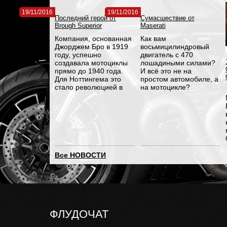
19/11/2016
19/11/2016
слыш кудрявый
Последний герой от
Сумасшествие от
Brough Superior
Maserati
Chester
:
Компания, основанная
Как вам
ты телефон напиши куда звонить то.а то как путин только
Джорджем Бро в 1919
восьмицилиндровый
году, успешно
двигатель с 470
den1985
:
создавала мотоциклы
лошадиными силами?
прямо до 1940 года.
И всё это не на
Всем привет! Подскажите где можно купить зап.части на R
Для Ноттингема это
простом автомобиле, а
стало революцией в
на мотоцикле?
extreme_13
:
производстве этой
Заводит? Конечно же,
отрасли.
да. Во времена того,
прошло больше месяца..... никто чуваку так и не ответил!
когда каждый мужчина
желает
Chester
:
«познакомиться»
и не ответят
Все НОВОСТИ
COMARO
:
всё тлен
extreme_13
:
жизнь боль....
ФЛУДОЧАТ
Chester
: