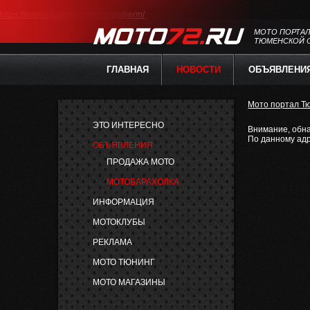
https://www.infullbroker.ru/osago/perm/
МОТО ПОРТА
ТЮМЕНСКОЙ 
ГЛАВНАЯ
НОВОСТИ
ОБЪЯВЛЕНИ
Мото портал Т
ЭТО ИНТЕРЕСНО
Внимание, обн
По данному адр
ОБЪЯВЛЕНИЯ
ПРОДАЖА МОТО
МОТОБАРАХОЛКА
ИНФОРМАЦИЯ
МОТОКЛУБЫ
РЕКЛАМА
МОТО ТЮНИНГ
МОТО МАГАЗИНЫ