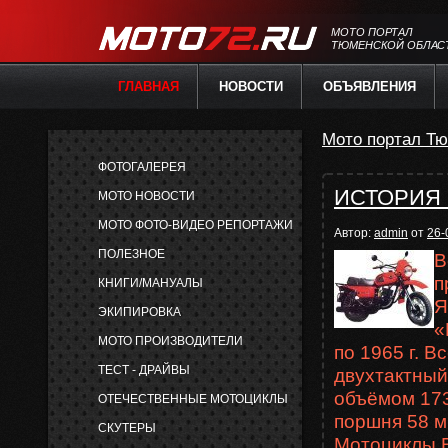
МОТО ПОРТАЛ
ТЮМЕНСКОЙ ОБЛАС
ГЛАВНАЯ
НОВОСТИ
ОБЪЯВЛЕНИЯ
Мото портал Тю
ФОТОГАЛЕРЕЯ
ИСТОРИЯ
МОТО НОВОСТИ
МОТО ФОТО-ВИДЕО РЕПОРТАЖИ
Автор:
admin
от
26-
ПОЛЕЗНОЕ
В
п
КНИГИ/МАНУАЛЫ
Я
ЭКИПИРОВКА
«
МОТО ПРОИЗВОДИТЕЛИ
по 1965 г. 
ТЕСТ - ДРАЙВЫ
двухтактный
объёмом 173
ОТЕЧЕСТВЕННЫЕ МОТОЦИКЛЫ
поршня 58 м
СКУТЕРЫ
Мотоциклы В