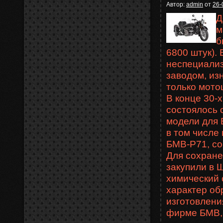
Автор:
admin
от
26-
Д
м
б
6800 штук).
неспециали
заводом, из
только мото
В конце 30-
состоялось 
модели для 
в том числе
БМВ-Р71, со
Для сохране
закупили в 
химический 
характер об
изготовления
фирме БМВ, 