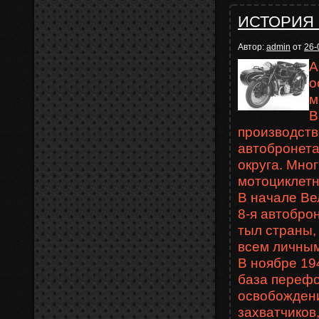
ИСТОРИЯ
Автор:
admin
от
26-
А
о
м
В
производств
автобронета
округа. Мно
мотоциклетн
В начале Ве
8-я автобро
тыл страны, 
всем личным
В ноябре 19
база перефо
освобождени
захватчиков