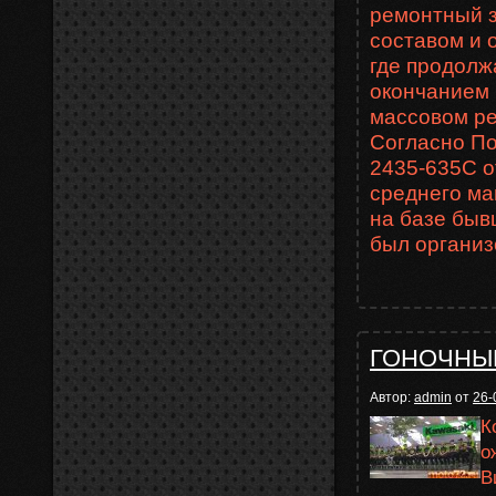
ремонтный з
составом и 
где продолж
окончанием 
массовом ре
Согласно П
2435-635С от
среднего ма
на базе быв
был организ
ГОНОЧНЫЕ
Автор:
admin
от
26-
К
о
В