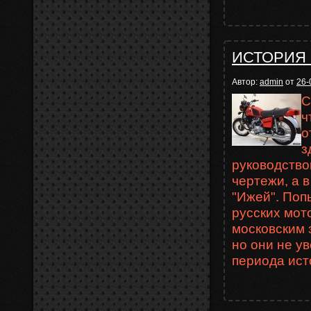
ИСТОРИЯ
Автор:
admin
от
26-
С
ч
о
з
руководство
чертежи, а 
"Ижей". Поп
русских мот
московским 
но они не у
периода ист