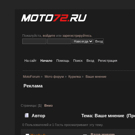
Пожалуйста,
войдите
или
зарегистрируйтесь
.
На сайт
Начало
Помощь
Поиск
Вход
Регистрация
MotoForum
»
Мото форум
»
Курилка
»
Ваше мнение
Реклама
Страницы: [
1
]
Вниз
Автор
Тема: Ваше мнение (Про
0 Пользователей и 1 Гость просматривают эту тему.
Ваше мнение