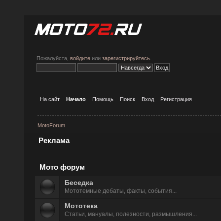
Пожалуйста,
войдите
или
зарегистрируйтесь
.
На сайт
Начало
Помощь
Поиск
Вход
Регистрация
MotoForum
Реклама
Мото форум
Беседка
Мототемные дeбаты, факты, события...
Мототека
Статьи, мануалы, полезности, размышления...