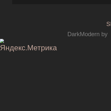
S
DarkModern by