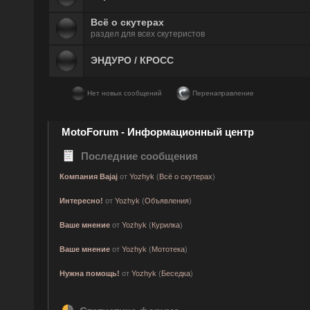
Всё о скутерах
раздел для всех скутеристов
ЭНДУРО / КРОСС
Нет новых сообщений
Перенаправление
MotoForum - Информационный центр
Последние сообщения
Компания Bajaj
от
Yozhyk
(
Всё о скутерах
)
Интересно!
от
Yozhyk
(
Объявления
)
Ваше мнение
от
Yozhyk
(
Курилка
)
Ваше мнение
от
Yozhyk
(
Мототека
)
Нужна помощь!
от
Yozhyk
(
Беседка
)