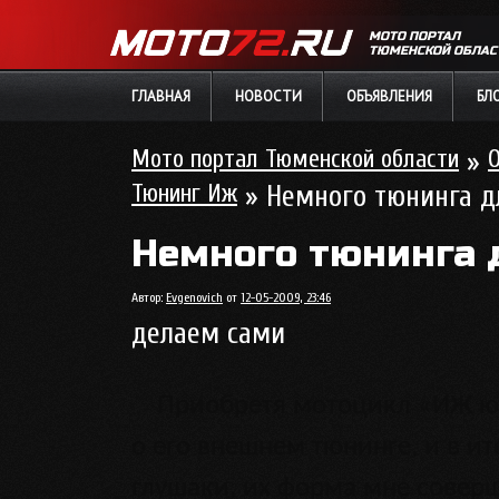
МОТО ПОРТАЛ
ТЮМЕНСКОЙ ОБЛАС
ГЛАВНАЯ
НОВОСТИ
ОБЪЯВЛЕНИЯ
БЛ
Мото портал Тюменской области
»
Тюнинг Иж
» Немного тюнинга д
Немного тюнинга 
Автор:
Evgenovich
от
12-05-2009, 23:46
делаем сами
Приобретя мотоцикл «ИЖ юп
о его внешнем тюнинге, и в ит
глушаки, их форма мне совер