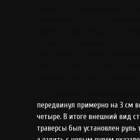
задрать, но предварительно 
деревянном бруске. Требовало
чтобы не перестараться и не 
Распилил в нужном месте и за
швы обработал болгаркой и вс
не было коррозии, места сва
Дальше глушители установил н
Потом взялся за переднюю вил
передвинул примерно на 3 см в
четыре. В итоге внешний вид с
траверсы был установлен руль т
а ездить с новым рулем оказало