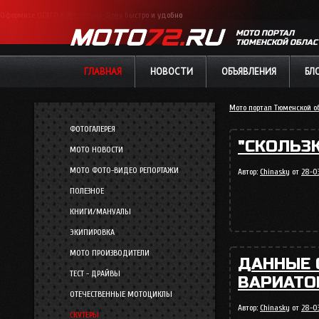
Оформите ОСАГО в
Ростове-на-Дону
быстро и удобно
МОТО ПОРТАЛ
ТЮМЕНСКОЙ ОБЛАС
ГЛАВНАЯ
НОВОСТИ
ОБЪЯВЛЕНИЯ
БЛ
Мото портал Тюменской о
ФОТОГАЛЕРЕЯ
"СКОЛЬЗК
МОТО НОВОСТИ
МОТО ФОТО-ВИДЕО РЕПОРТАЖИ
Автор:
Chinasky
от
28-0
ПОЛЕЗНОЕ
КНИГИ/МАНУАЛЫ
ЭКИПИРОВКА
МОТО ПРОИЗВОДИТЕЛИ
ДАННЫЕ 
ТЕСТ - ДРАЙВЫ
ВАРИАТО
ОТЕЧЕСТВЕННЫЕ МОТОЦИКЛЫ
Автор:
Chinasky
от
28-0
СКУТЕРЫ