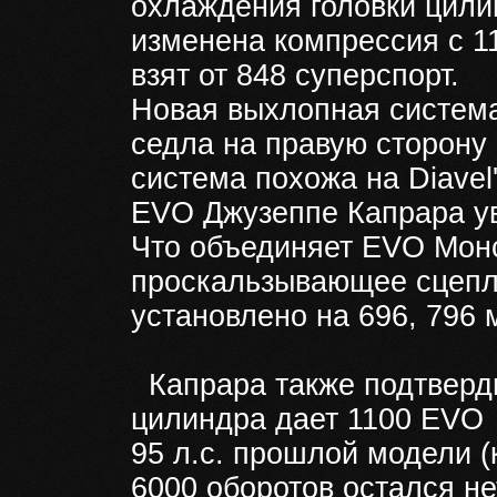
охлаждения головки цили
изменена компрессия с 11
взят от 848 суперспорт.
Новая выхлопная система
седла на правую сторону 
система похожа на Diavel
EVO Джузеппе Капрара ув
Что объединяет EVO Монст
проскальзывающее сцепле
установлено на 696, 796 
Капрара также подтверди
цилиндра дает 1100 EVO п
95 л.с. прошлой модели (
6000 оборотов остался не