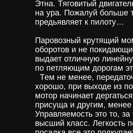
Этна. Тяговитый двигате
на ура. Пожалуй больше 
предьявляет к пилоту…
Паровозный крутящий мом
оборотов и не покидающий
выдает отличную линейную
по петляющим дорогам это
Тем не менее, передато
хорошо, при выходе из по
мотор начинает дергаться
присуща и другим, менее
Управляемость это то, за
высший класс. Легкость 
посадка все это подкупае