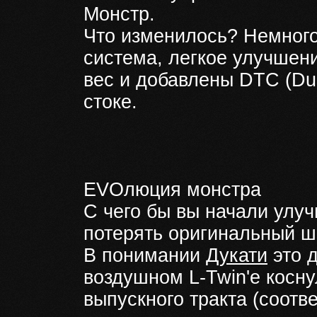
Монстр.
Что изменилось? Немного
система, легкое улучшен
вес и добавлены DTC (Duca
стоке.
EVOлюция монстра
С чего бы вы начали улуч
потерять оригинальный 
В понимании
Дукати
это д
воздушном L-Twin'е косну
выпускного тракта (соотв