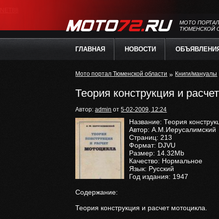
NET88
МОТО ПОРТА
ТЮМЕНСКОЙ 
ГЛАВНАЯ
НОВОСТИ
ОБЪЯВЛЕНИ
Мото портал Тюменской области
»
Книги/мануалы
Теория конструкция и расче
Автор:
admin
от
5-02-2009, 12:24
Название: Теория конструк
Автор: А.М.Иерусалимский
Страниц: 213
Формат: DJVU
Размер: 14.32Mb
Качество: Нормальное
Язык: Русский
Год издания: 1947
Содержание:
Теория конструкция и расчет мотоцикла.