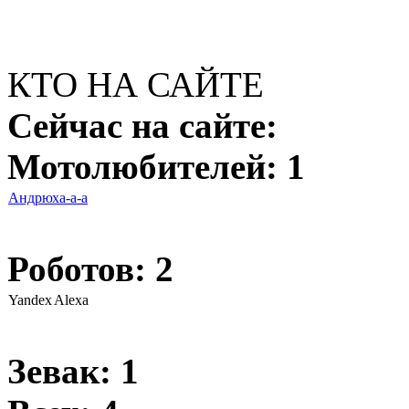
Gwolf
: во маниак....иди 
КТО НА САЙТЕ
пиздострадальствуй
Сейчас на сайте:
Сегодня в 04:47:46
Мотолюбителей: 1
Андрюха-а-а
Gwolf
: во маниак....иди 
пиздострадальствуй
Роботов: 2
Сегодня в 04:46:28
Yandex
Alexa
Зевак: 1
Рыжая Белка
: ты трижды 