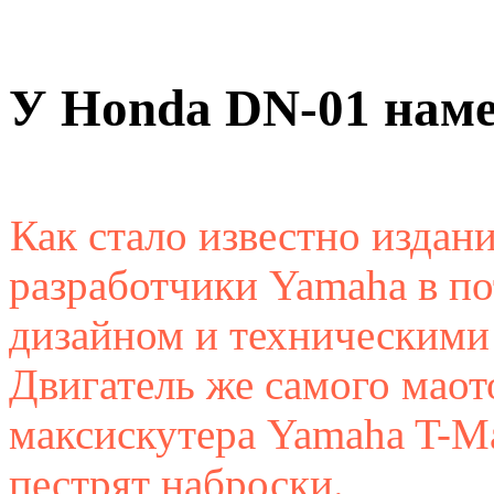
Gwolf
: да нахуй ты нужна-
врядли.ггорбатую могилаис
У Honda DN-01 наме
психдеспансере наверное т
душевнобольными смеятьс
Как стало известно издан
Сегодня в 04:31:39
разработчики Yamaha в по
дизайном и техническими
Двигатель же самого маот
максискутера Yamaha T-Ma
пестрят наброски.