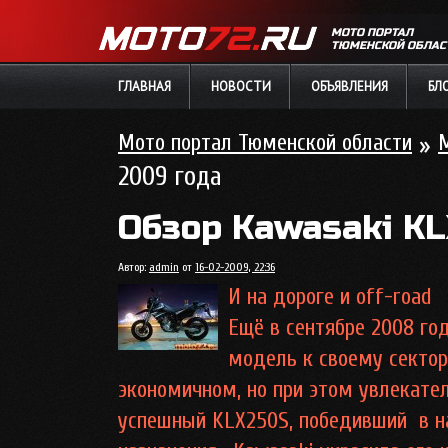
МОТО ПОРТАЛ
ТЮМЕНСКОЙ ОБЛАС
ГЛАВНАЯ
НОВОСТИ
ОБЪЯВЛЕНИЯ
БЛ
Мото портал Тюменской области
»
2009 года
Обзор Kawasaki K
Автор:
admin
от
16-02-2009, 22:36
И на дороге и off-road
Ещё в сентябре 2008 го
модель к своему сектору
экономичном, но при этом увлекате
успешный KLX250S, победивший в на