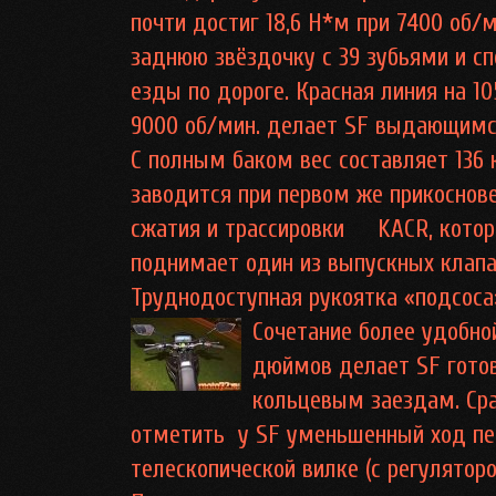
почти достиг 18,6 Н*м при 7400 об/
заднюю звёздочку с 39 зубьями и с
езды по дороге. Красная линия на 1
9000 об/мин. делает SF выдающимс
С полным баком вес составляет 136 
заводится при первом же прикоснове
сжатия и трассировки KACR, котор
поднимает один из выпускных клапа
Труднодоступная рукоятка «подсоса
Сочетание более удобн
дюймов делает SF готов
кольцевым заездам. Ср
отметить у SF уменьшенный ход пе
телескопической вилке (с регуляторо