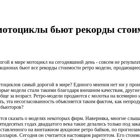
отоциклы бьют рекорды стои
огой в мире мотоцикл на сегодняшний день - совсем не результ
укционах бьют все рекорды стоимости ретро модели, продающиес
отоциклов самый дорогой в мире? Единого мнения нет ни у прои
орые модели стали такими благодаря внешним качествам, другие 
обще за возраст. Ретро-модели продаются с молотка на всемирно
, эта несогласованность объясняется таким фактом, как непрод
ибьюторов?
ется сказать о моделях некоторых фирм. Наверняка, многие слы
 пятидесятых годах двадцатого века такие делались только под за
ыставленного на винтажном аукционе ретро байков, по прогноза
олларов. Сегодня он считается настоящим раритетом. Его стоимо