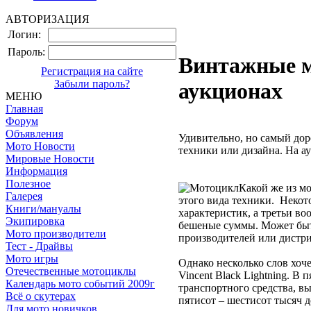
АВТОРИЗАЦИЯ
Логин:
Пароль:
Винтажные м
Регистрация на сайте
Забыли пароль?
аукционах
МЕНЮ
Главная
Форум
Объявления
Удивительно, но самый дор
Мото Новости
техники или дизайна. На а
Мировые Новости
Информация
Полезное
Какой же из м
Галерея
этого вида техники. Некот
Книги/мануалы
характеристик, а третьи во
Экипировка
бешеные суммы. Может быть
Мото производители
производителей или дистр
Тест - Драйвы
Мото игры
Однако несколько слов хоч
Отечественные мотоциклы
Vincent Black Lightning. В
Календарь мото событий 2009г
транспортного средства, в
Всё о скутерах
пятисот – шестисот тысяч д
Для мото новичков