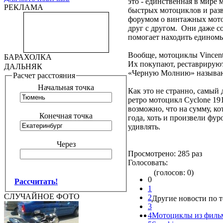
это - единственная в мире
РЕКЛАМА
быстрых мотоциклов и разв
форумом о винтажных мото
друг с другом. Они даже с
помогает находить единомы
Вообще, мотоциклы Vincent
БАРАХОЛКА
Их покупают, реставрирую
ДАЛЬНЯК
«Черную Молнию» называют
Расчет расстояния
Начальная точка
Как это не странно, самый
ретро мотоцикл Cyclone 19
возможно, что на сумму, ко
Конечная точка
года, хоть и произвели фур
удивлять.
Через
Просмотрено: 285 раз
Голосовать:
(голосов: 0)
0
Рассчитать!
1
СЛУЧАЙНОЕ ФОТО
2
Другие новости по т
3
4
Мотоциклы из фильм