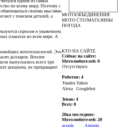
Jet
: Всех форумчан с
считался одним из самых
наступающим новым годом !!!!
ство по всему миру. Поэтому с
в новом году встретимся !!и
т обмениваться своими мыслями
МОТООБЪЕДИНЕНИЯ
будет всё как некогда хорошо и
огают с поиском деталей, а
МОТО СТО/МАГАЗИНЫ
прекрасно !!!!
ПОГОДА
Сегодня в 18:34:48
ользуются спросом и уважением.
Chester
: бля если он меня по
ых плакатах во всем мире. А
рубля полтора будет плотить то
без проблеим!!))
КТО НА САЙТЕ
Сегодня в 15:39:20
о новейших мототехнологий. Это
Сейчас на сайте:
тысяч долларов. Вполне
Мотолюбителей: 0
PEREGAR
: чес ты не забывай
одели выпускались всего три
Отсутствуют.
тебе ещё летом бро на мотике
льтат аукциона, не прекращают
катать !!! )))))
Сегодня в 15:18:28
Роботов: 4
Yandex
Yahoo
Chester
: кто?
Alexa
Googlebot
Сегодня в 15:14:15
Зевак: 4
Fazan
: Братушаня )))))))))))
Всех: 8
Сегодня в 15:13:26
20ка последних:
Мотолюбителей: 20
acoola
Antonio