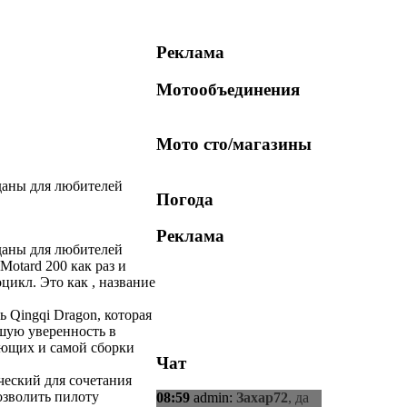
Реклама
Мотообъединения
Мото сто/магазины
даны для любителей
Погода
Реклама
даны для любителей
otard 200 как раз и
цикл. Это как , название
 Qingqi Dragon, которая
ьшую уверенность в
ующих и самой сборки
Чат
ческий для сочетания
озволить пилоту
08:59
admin
:
Захар72
, да