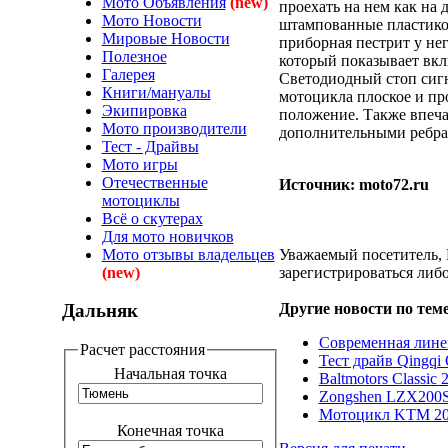
Мото Объявления
(new)
проехать на нем как на
Мото Новости
штампованные пластико
Мировые Новости
приборная пестрит у не
Полезное
который показывает вкл
Галерея
Светодиодный стоп сигн
Книги/мануалы
мотоцикла плоское и пр
Экипировка
положение. Также впеча
Мото производители
дополнительными ребрам
Тест - Драйвы
Мото игры
Отечественные
Источник: moto72.ru
мотоциклы
Всё о скутерах
Для мото новичков
Мото отзывы владельцев
Уважаемый посетитель, 
(new)
зарегистрироваться либо
Дальняк
Другие новости по теме
Современная лине
Расчет расстояния
Тест драйв Qingq
Начальная точка
Baltmotors Classic 
Zongshen LZX200
Мотоцикл KTM 20
Конечная точка