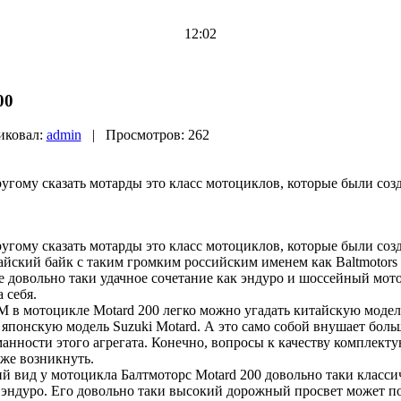
12:02
00
ковал:
admin
| Просмотров: 262
ому сказать мотарды это класс мотоциклов, которые были соз
ому сказать мотарды это класс мотоциклов, которые были соз
йский байк с таким громким российским именем как Baltmotors M
е довольно таки удачное сочетание как эндуро и шоссейный мото
 себя.
М в мотоцикле Motard 200 легко можно угадать китайскую модель
а японскую модель Suzuki Motard. А это само собой внушает бол
анности этого агрегата. Конечно, вопросы к качеству комплект
 же возникнуть.
й вид у мотоцикла Балтмоторс Motard 200 довольно таки класси
эндуро. Его довольно таки высокий дорожный просвет может п