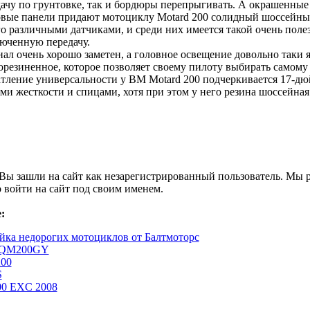
 дачу по грунтовке, так и бордюры перепрыгивать. А окрашенные
вые панели придают мотоциклу Motard 200 солидный шоссейны
го различными датчиками, и среди них имеется такой очень поле
юченную передачу.
ал очень хорошо заметен, а головное освещение довольно таки я
орезиненное, которое позволяет своему пилоту выбирать самому
тление универсальности у ВМ Motard 200 подчеркивается 17-д
и жесткости и спицами, хотя при этом у него резина шоссейная
Вы зашли на сайт как незарегистрированный пользователь. Мы
 войти на сайт под своим именем.
:
йка недорогих мотоциклов от Балтмоторс
i QM200GY
200
S
0 EXC 2008