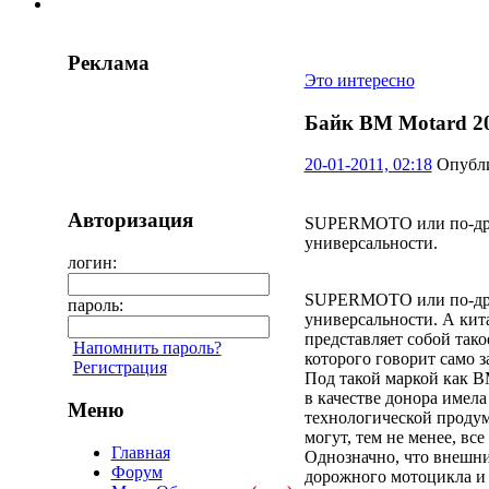
Реклама
Это интересно
Байк ВМ Motard 2
20-01-2011, 02:18
Опубли
Авторизация
SUPERMOTO или по-друг
универсальности.
логин:
SUPERMOTO или по-друг
пароль:
универсальности. А кита
представляет собой тако
Напомнить пароль?
которого говорит само за
Регистрация
Под такой маркой как В
в качестве донора имел
Меню
технологической продум
могут, тем не менее, все
Главная
Однозначно, что внешни
Форум
дорожного мотоцикла и 