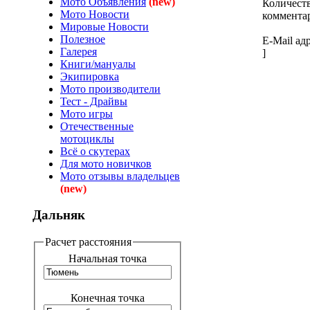
Мото Объявления
(new)
Количеств
Мото Новости
коммента
Мировые Новости
Полезное
E-Mail адр
Галерея
]
Книги/мануалы
Экипировка
Мото производители
Тест - Драйвы
Мото игры
Отечественные
мотоциклы
Всё о скутерах
Для мото новичков
Мото отзывы владельцев
(new)
Дальняк
Расчет расстояния
Начальная точка
Конечная точка