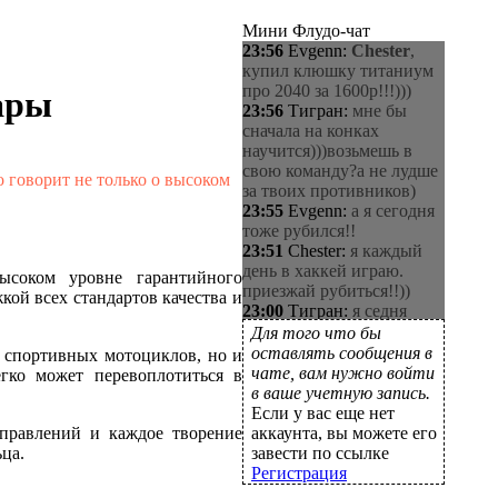
Мини Флудо-чат
23:56
Evgenn
:
Chester
,
купил клюшку титаниум
про 2040 за 1600р!!!)))
ары
23:56
Тигран
:
мне бы
сначала на конках
научится)))возьмешь в
свою команду?а не лудше
 говорит не только о высоком
за твоих противников)
23:55
Evgenn
:
а я сегодня
тоже рубился!!
23:51
Chester
:
я каждый
день в хаккей играю.
ысоком уровне гарантийного
приезжай рубиться!!))
ой всех стандартов качества и
23:00
Тигран
:
я седня
маленько попробовал
Для того что бы
вроде получается))))
оставлять сообщения в
я спортивных мотоциклов, но и
22:57
Тигран
:
я сегодня
чате, вам нужно войти
гко может перевоплотиться в
стал обладателем модных
в ваше учетную запись.
коньков осталось научится
Если у вас еще нет
хуячить
аправлений и каждое творение
аккаунта, вы можете его
22:40
Тигран
:
COMARO
,
ца.
завести по ссылке
расскажешь промокают
Регистрация
нет)))))