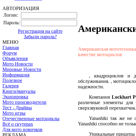
АВТОРИЗАЦИЯ
Логин:
Пароль:
Американски
Регистрация на сайте
Забыли пароль?
МЕНЮ
Главная
Американская мототехника 
Форум
качестве мотоциклов
Объявления
Мото Новости
Мировые Новости
Информация
, квадроциклов и д
Полезное
обслуживания. , мотоцикло
Галерея
надежности.
Книги/мануалы
Экипировка
Компания
Lockhart
P
Мото производители
различные элементы для
Тест - Драйвы
сверхзвуковой перехватчик
Мото игры
Yanashiki
так же не о
Отечественные мотоциклы
Yanashiki
способно не тольк
Всё о скутерах
Для мото новичков
Уникальные прицепы 
РЕКЛАМА