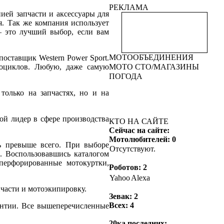
22:35
Chester
:
будет
РЕКЛАМА
ией запчасти и аксессуары для
кидалово нах))
я. Так же компания использует
22:35
PEREGAR
:
Через
 это лучший выбор, если вам
пару неделек и мне снова
придут наверно !!! ))))
22:34
PEREGAR
:
МОТООБЪЕДИНЕНИЯ
 поставщик
Western
Power
Sport
.
COMARO
, Фазан тоже
тоциклов. Любую, даже самую
МОТО СТО/МАГАЗИНЫ
говорит спать в них будет
ПОГОДА
!!! ))))
22:33
COMARO
:
Саня
олько на запчастях, но и на
спасибо, я просто не
вылажу из ботов, всё
хожу в них и хожу, ща в
й лидер в сфере производства
КТО НА САЙТЕ
душ пайду в них))
Сейчас на сайте:
14:28
Тигран
:
акула ты
Мотолюбителей: 0
как? чет не флудишь в
ть превыше всего. При выборе
Отсутствуют.
последнее время)))))))
. Воспользовавшись каталогом
14:19
PEREGAR
:
Тигран
,
перфорированные мотокуртки,
Роботов: 2
Во во !!! ))))
14:19
Тигран
:
время
Yahoo
Alexa
смутное замуты
пчасти и мотоэкипировку.
мутные)))))))
Зевак: 2
14:17
PEREGAR
:
Всех: 4
антии. Все вышеперечисленные
Осталось один замут
решить !!! )))
20ка последних: