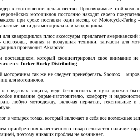
идер в соотношении цена-качество. Производимые этой компан
 европейских мотоциклов постоянно находят своего покупател
аказов при сроке поставки один месяц. от
Motorcycle
-
Faring
–
апасные части для мотоцикла или квадроцикла.
и для квадроциклов плюс аксессуары предлагает американский
ь снегоходы, водная и воздушная техники, запчасти для мо
адрацикл производит
Akrapovic
.
поставщиком, который сконцентрировал свое внимание не т
считается
Tucker
Rocky
Distributing
.
 моторезины так же не следует пренебрегать.
Snomox
– мирово
ниц для мотоциклов.
 о средствах защиты, ведь безопасность в пути должна бы
собое внимание фирме-изготовителю, комфорту и надежности
рать любую мотоодежду, включая перчатки, текстильные и 
бувь.
лог в четырех томах, который включает в себя все возможные за
ем приобретения качественного товара считается наличие гар
ацией, поэтому никаких проблем не возникнет.