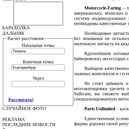
Motorcycle
-
Faring
– л
американских, японских и
систему индивидуальных з
необходимы качественные з
БАРАХОЛКА
Необходимые запчаст
ДАЛЬНЯК
Без внимания не осталис
Расчет расстояния
маленькую запчасть на кв
Начальная точка
Крупнейшим оптовым 
байкеровских аксессуарах 
Конечная точка
Выбором качественной
лыжных комплектов и гусе
Через
Не стоит забывать и
мотоэкипировки уделите о
Sullivans
, вы сможете выб
специализированную мотоо
Рассчитать!
СЛУЧАЙНОЕ ФОТО
Parts
Unlimited
– ката
Единственным услови
РЕКЛАМА
фирмы дорожат своей репут
ПОСЛЕДНИЕ НОВОСТИ