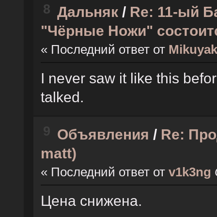
8
Дальняк
/
Re: 11-ый 
"Чёрные Ножи" состоитс
« Последний ответ от
Mikuyak
I never saw it like this befor
talked.
9
Объявления
/
Re: Про
matt)
« Последний ответ от
v1k3ng
Цена снижена.