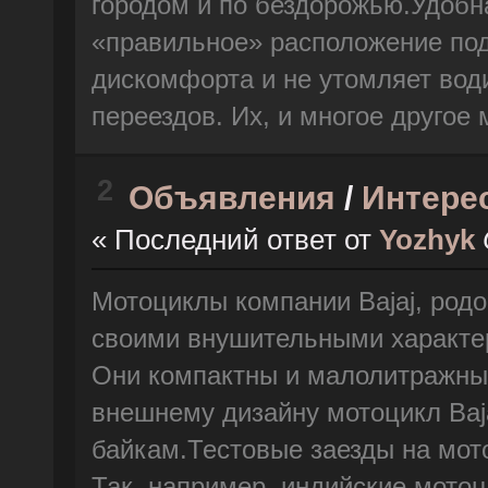
городом и по бездорожью.Удобн
«правильное» расположение под
дискомфорта и не утомляет вод
переездов. Их, и многое другое
2
Объявления
/
Интере
« Последний ответ от
Yozhyk
Мотоциклы компании Bajaj, родо
своими внушительными характер
Они компактны и малолитражны 
внешнему дизайну мотоцикл Baj
байкам.Тестовые заезды на мото
Так, например, индийские мото