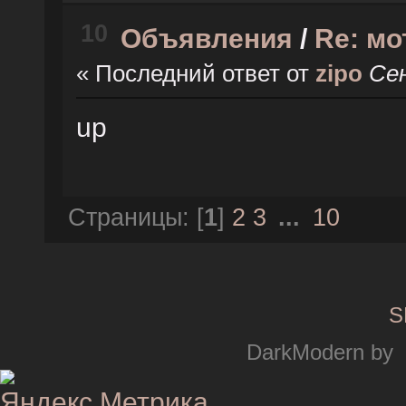
10
Объявления
/
Re: мо
« Последний ответ от
zipo
Сен
up
Страницы: [
1
]
2
3
...
10
S
DarkModern by