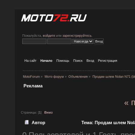
Пожалуйста,
войдите
или
зарегистрируйтесь
.
На сайт
Начало
Помощь
Поиск
Вход
Регистрация
MotoForum
»
Мото форум
»
Объявления
»
Продам шлем Nolan N71 (bl
Реклама
« 
Страницы: [
1
]
Вниз
Автор
Тема: Продам шлем Nolan