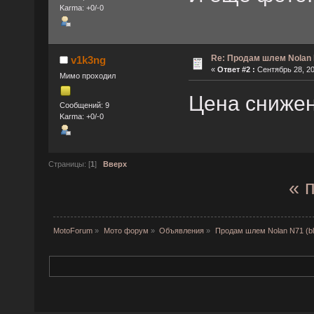
Karma: +0/-0
Re: Продам шлем Nolan N
v1k3ng
«
Ответ #2 :
Сентябрь 28, 20
Мимо проходил
Цена снижен
Сообщений: 9
Karma: +0/-0
Страницы: [
1
]
Вверх
« 
MotoForum
»
Мото форум
»
Объявления
»
Продам шлем Nolan N71 (bl