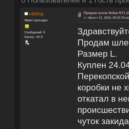
0 Пользователей и 1 Гость про
Продам шлем Nolan N71 (b
v1k3ng
«
:
Август 21, 2016, 09:42:24 p
Мимо проходил
Здравствуйт
Сообщений: 9
Karma: +0/-0
Продам шлем
Размер L.
Куплен 24.0
Перекопской
коробки не х
откатал в не
происшестви
чуток закид