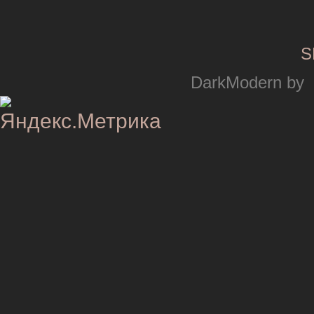
S
DarkModern by