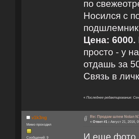
по свежеотр
Носился с п
подшлемник 
Цена: 6000.
просто - у н
отдашь за 5
Связь в личк
«
Последнее редактирование: Сент
Re: Продам шлем Nolan N71
v1k3ng
«
Ответ #1 :
Август 21, 2016, 0
Мимо проходил
И еще фото.
Сообщений: 9