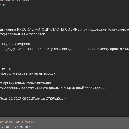
56 pm »
отодвижения РУССКИЕ МОТОЦИКЛИСТЫ СИБИРЬ, при поддержке Тюменского 
офестиваль в г.Ялуторовск.
 на ул.Бахтиярова.
город будут установлены знаки, указывающие направление к месту проведения
групп,
 мотоциклистов и жителей города,
т организованы точки питания.
 собственных палатках (на специально выделенной территории).
Июль 13, 2015, 08:28:27 pm от СТЕРЖЕНЬ
»
 СИБИРСКИЙ ТРАКТЪ
 2016, 02:26:25 pm »