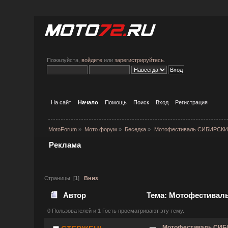
Пожалуйста,
войдите
или
зарегистрируйтесь
.
На сайт
Начало
Помощь
Поиск
Вход
Регистрация
MotoForum
»
Мото форум
»
Беседка
»
Мотофестиваль СИБИРСК
Реклама
Страницы: [
1
]
Вниз
Автор
Тема: Мотофестивал
0 Пользователей и 1 Гость просматривают эту тему.
Мотофестиваль СИ