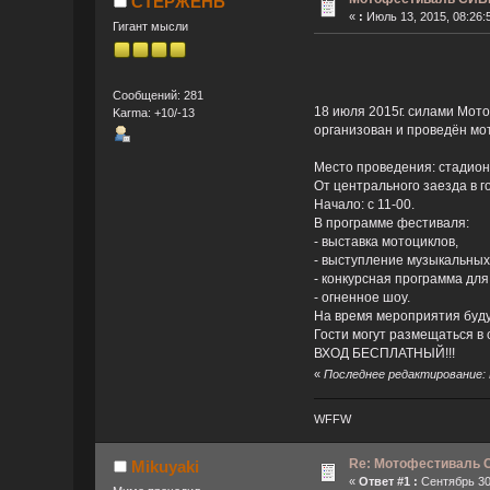
СТЕРЖЕНЬ
«
:
Июль 13, 2015, 08:26:
Гигант мысли
Сообщений: 281
18 июля 2015г. силами М
Karma: +10/-13
организован и проведён мот
Место проведения: стадион
От центрального заезда в 
Начало: с 11-00.
В программе фестиваля:
- выставка мотоциклов,
- выступление музыкальных 
- конкурсная программа для
- огненное шоу.
На время мероприятия буду
Гости могут размещаться в
ВХОД БЕСПЛАТНЫЙ!!!
«
Последнее редактирование: 
WFFW
Re: Мотофестиваль
Mikuyaki
«
Ответ #1 :
Сентябрь 30,