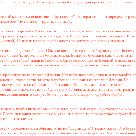
и основанием седла. Если сделаете наоборот, в один прекрасный день наклее
оторый клеится на основание, - "фундамент" для верхнего, и он определяет ре
олотном "по металлу" - идет как по маслу.
листового поролона. Им вы как бы шпаклюете довольно неровную поверхность
се неровности проступят на чехле сиденья. Используйте поролон толщиной 10 м
ь и такой). Излишки поролона обрезаются по контуру основания сиденья.
нию выкроек деталей чехла. Обычно швы проходят по ребру подушки. По нему 
ом линию (контрольную) будущего шва. Возьмите булавки и наколите ими на
бой простейшей ткани (обычно это бязь) темного цвета. Начинайте накалыват
И помните: от точности выполнения этой операции зависит качество выкроек.
 проведите по контрольной линии. Натяните наколотую ткань и похлопайте п
наночной стороны ткани отпечатается точная копия контрольной линии. Не
ежьте ее строго по образовавшейся линии. Точно так же изготавливается
 не снимая наколотые выкройки верха и боковины, нанесите на них контрольны
роцессе сшивания чехла (чтобы не произошло смещения одной выкройки
ель так, чтобы нить основы проходила вдоль оси седла на детали верха чехла
ны. После сшивания чехла швы с внутренней стороны промазывают водостойки
 его в течение суток.
оверх поролона слоем обычного (но не "шуршащего"!) полиэтилена. Это будет
 осадков. (Учтите, если седло промокнет, сохнуть будет год.) Чтобы выровнят