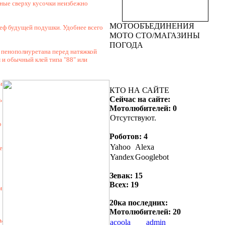
sansei89
: ахаххахахахах
нные сверху кусочки неизбежно
Сегодня в 11:03:03
МОТООБЪЕДИНЕНИЯ
Chester
: сёдня повеску с
льеф будущей подушки. Удобнее всего
МОТО СТО/МАГАЗИНЫ
военкома притащили пидары!
ПОГОДА
Сегодня в 11:01:48
 пенополиуретана перед натяжкой
м и обычный клей типа "88" или
sansei89
: рот Ёбано)))
Сегодня в 11:01:08
и
КТО НА САЙТЕ
Chester
: ёбана рот
Сейчас на сайте:
Сегодня в 10:16:52
ь
Мотолюбителей: 0
Отсутствуют.
о
Роботов: 4
Yahoo
Alexa
е
Yandex
Googlebot
Зевак: 15
Всех: 19
м
20ка последних:
Мотолюбителей: 20
ь
acoola
admin