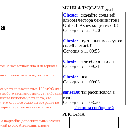
МИНИ ФЛУДО-ЧАТ
[beta]
Chester
: скачайте сольный
альбом честора беннингтона
ла
Out_Of_Ashes воще темач!!!
Сегодня в 12:17:20
Chester
: пусть шляпу сосут со
своей армией!!
Сегодня в 11:09:55
Chester
: я чё еблан что ли
сом. А вот технологию и материалы
Сегодня в 11:09:31
ной толщины железяки, она изящно
Chester
: неа
Сегодня в 11:09:03
олиуретана плотностью 100 кг/м3 или
sansei89
: ты рассписался в
а любого веса, амортизирует вибрации
ней?
 вместо пенополиуретана то, что
Сегодня в 11:03:20
, что хорошее седло вы все равно не
старый поролон имеет свойство
История сообщений
sansei89
: дождался
РЕКЛАМА
Сегодня в 11:03:12
на подклейка дополнительных кусков.
ееный кусок. А дополнительные