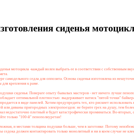
изготовления сиденья мотоцик
денья мотоцикла -каждый волен выбрать ее в соответствии с собственным вку
мета.
ере самодельного седла для оппозита. Основа сиденья изготовлена из нешуточ
 для крепления к раме.
подушки сиденья. Поверьте опыту бывалых мастеров - нет ничего лучше пеноп
 обладает оптимальной плотностью: выдерживает натиск "пятой точки" байкер
 продается в виде панелей. Хотим предупредить тех, кто рискнет использовать
й или диваны пригородных электропоездов: не берите грех на душу, тем более
иал недостаточно плотный и будет катастрофически проминаться. Во-вторых, 
йте только "100-й" пенополиуретан!
ложная, и местами толщина подушки больше, чем в заготовке. Потому неизбеж
ры седока должен контактировать только монолитный и ни в коем случае не кл