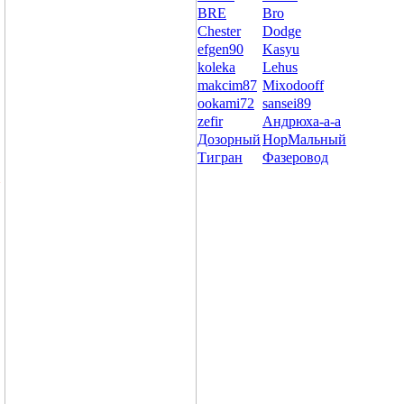
BRE
Bro
Chester
Dodge
efgen90
Kasyu
koleka
Lehus
makcim87
Mixodooff
ookami72
sansei89
zefir
Андрюха-а-а
Дозорный
НорМальный
Тигран
Фазеровод
х