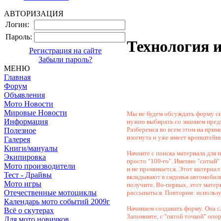
АВТОРИЗАЦИЯ
Логин:
Пароль:
Технология 
Регистрация на сайте
Забыли пароль?
МЕНЮ
Главная
Форум
Объявления
Мото Новости
Мировые Новости
Мы не будем обсуждать форму си
Информация
нужно выбирать со знанием пред
Разберемся во всем этом на прим
Полезное
изогнута и уже имеет кронштейны
Галерея
Книги/мануалы
Начните с поиска материала для 
Экипировка
просто "100-го". Именно "сотый"
Мото производители
и не проминается. Этот материал
Тест - Драйвы
вкладывают в сиденья автомобиле
Мото игры
получите. Во-первых, этот матер
Отечественные мотоциклы
рассыпаться. Повторим: использу
Календарь мото событий 2009г
Начинаем создавать форму. Она с
Всё о скутерах
Запомните, с "пятой точкой" опо
Для мото новичков