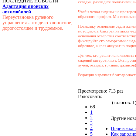
ПОСЛЕДНИЕ НОВОСТИ
складки, разгладьте полиэтилен, 
Адаптация японских
автомобилей
Чтобы чехол сиденья не протерся
образного профиля. Мы использов
Переустановка рулевого
управления - это дело хлопотное,
Поскольку основание седла желез
дорогостоящее и трудоемкое.
мотоциклов, быстрая натяжка чех
основания отверстия соответству
фиксируйте его саморезами с на
обрежьте, а края аккуратно подкл
Для тех, кто решит использовать
сидений катеров и яхт. Она проп
лучей, осадков, грязных джинсов)
Редакция выражает благодарность
Просмотрено: 713 раз
Голосовать:
(голосов: 1
68
1
2
Другие ново
3
4
Перетяжка 
5
Как заполи