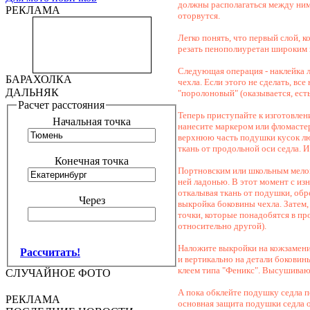
должны располагаться между ним 
РЕКЛАМА
оторвутся.
Легко понять, что первый слой, к
резать пенополиуретан широким п
Следующая операция - наклейка 
БАРАХОЛКА
чехла. Если этого не сделать, в
ДАЛЬНЯК
"поролоновый" (оказывается, ест
Расчет расстояния
Теперь приступайте к изготовле
Начальная точка
нанесите маркером или фломастер
верхнюю часть подушки кусок лю
ткань от продольной оси седла. 
Конечная точка
Портновским или школьным мелом
ней ладонью. В этот момент с из
откалывая ткань от подушки, обр
Через
выкройка боковины чехла. Затем,
точки, которые понадобятся в п
относительно другой).
Наложите выкройки на кожзаменит
Рассчитать!
и вертикально на детали бокови
клеем типа "Феникс". Высушивают
СЛУЧАЙНОЕ ФОТО
А пока обклейте подушку седла п
РЕКЛАМА
основная защита подушки седла от