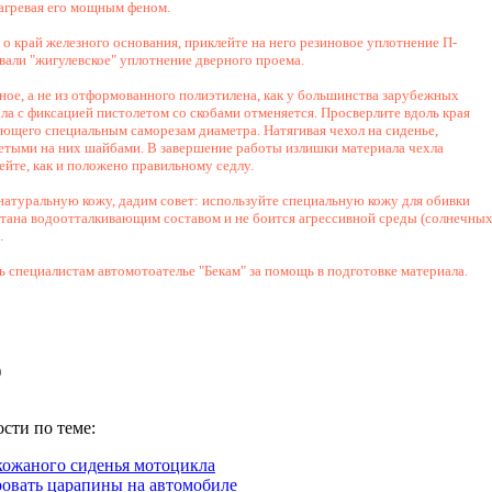
нагревая его мощным феном.
 о край железного основания, приклейте на него резиновое уплотнение П-
али "жигулевское" уплотнение дверного проема.
ное, а не из отформованного полиэтилена, как у большинства зарубежных
ла с фиксацией пистолетом со скобами отменяется. Просверлите вдоль края
ющего специальным саморезам диаметра. Натягивая чехол на сиденье,
детыми на них шайбами. В завершение работы излишки материала чехла
ейте, как и положено правильному седлу.
 натуральную кожу, дадим совет: используйте специальную кожу для обивки
итана водоотталкивающим составом и не боится агрессивной среды (солнечны
.
 специалистам автомотоателье "Бекам" за помощь в подготовке материала.
)
сти по теме:
кожаного сиденья мотоцикла
ровать царапины на автомобиле