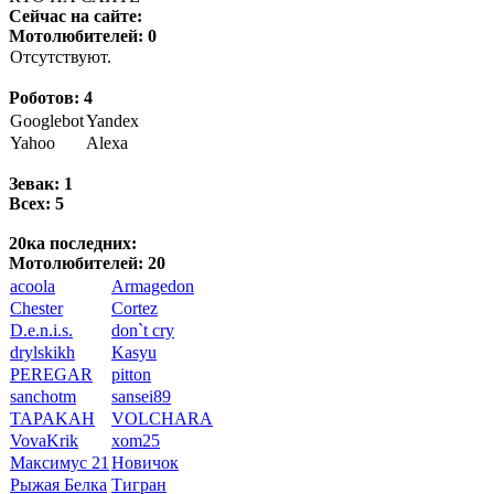
Сейчас на сайте:
Мотолюбителей: 0
Отсутствуют.
Роботов: 4
Googlebot
Yandex
Yahoo
Alexa
Зевак: 1
Всех: 5
20ка последних:
Мотолюбителей: 20
acoola
Armagedon
Chester
Cortez
D.e.n.i.s.
don`t cry
drylskikh
Kasyu
PEREGAR
pitton
sanchotm
sansei89
TAPAKAH
VOLCHARA
VovaKrik
xom25
Максимус 21
Новичок
Рыжая Белка
Тигран