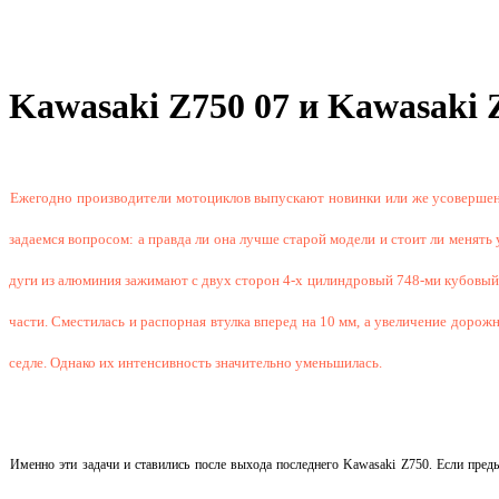
Kawasaki Z750 07 и Kawasaki 
Ежегодно производители мотоциклов выпускают новинки или же усовершенст
задаемся вопросом: а правда ли она лучше старой модели и стоит ли менят
дуги из алюминия зажимают с двух сторон 4-х цилиндровый 748-ми кубовый д
части. Сместилась и распорная втулка вперед на 10 мм, а увеличение дорож
седле. Однако их интенсивность значительно уменьшилась.
Именно эти задачи и ставились после выхода последнего Kawasaki Z750. Если пред