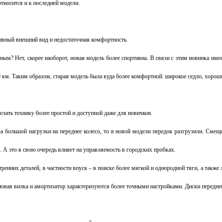
относится и к последней модели.
сивный внешний вид и недостаточная комфортность.
м? Нет, скорее наоборот, новая модель более спортивна. В связи с этим новинка имеет
0 км. Таким образом, старая модель была куда более комфортной: широкое седло, хорошо 
делать технику более простой и доступной даже для новичков.
за большой нагрузки на переднее колесо, то в новой модели передок разгрузили. Сме
. А это в свою очередь влияет на управляемость в городских пробках.
утренних деталей, в частности впуск – в поиске более мягкой и однородной тяги, а такж
 новая вилка и амортизатор характеризуются более точными настройками. Диски переднег