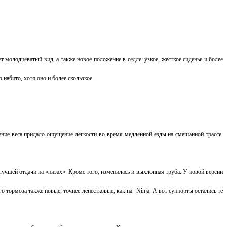
 молодцеватый вид, а также новое положение в седле: узкое, жесткое сиденье и более
набито, хотя оно и более скользкое.
щение веса придало ощущение легкости во время медленной езды на смешанной трассе.
е лучшей отдачи на «низах». Кроме того, изменилась и выхлопная труба. У новой версии
о тормоза также новые, точнее лепестковые, как на
Ninja
. А вот суппорты остались те