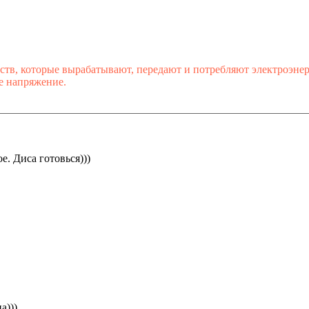
тв, которые вырабатывают, передают и потребляют электроэнер
е напряжение.
е. Диса готовься)))
а)))