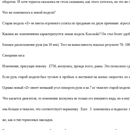
оборотах. И хотя тормоза оказались не столь сильными, как этого хотелось, но это же 
Что же изменилось в новой модели?
Старая модель «
Z
» не имела огромного успеха по продажам по двум причинам: агрес
Какими же изменениями характеризуется новая модель Kawasaki? Он стал более удобны
близкое расположение руля (на 10 мм). Тест на выносливость показал результат 70- 10
Смещение веса
Изменения, присущие новому
Z
750, коснулись, прежде всего, рамы. Это позволило с
Если руль старой модели был туговат в пробках и жестковат на малых скоростях из-
Однако новый «
Z
» имеет меньший угол поворота руля и на 7 кг тяжелее старой модели
Что касается двигателя, то изменения коснулись не только его внешнего вида, но и вн
она больше и тяжелее, что соответствует нормативу
Euro
3. изменились и подвески:
же, как и тип тормозных накладок.