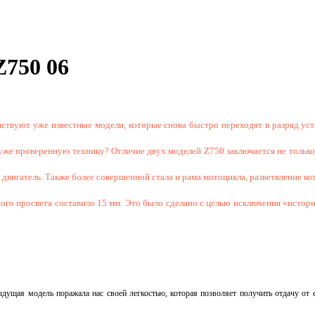
Z750 06
вуют уже известные модели, которые снова быстро переходят в разряд уста
ь уже проверенную технику? Отличие двух моделей
Z
750 заключается не тольк
вигатель. Также более совершенной стала и рама мотоцикла, разветвление кот
ного просвета составило 15 мм. Это было сделано с целью исключения «истор
ыдущая модель поражала нас своей легкостью, которая позволяет получить отдачу о