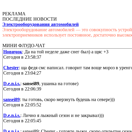
РЕКЛАМА
ПОСЛЕДНИЕ НОВОСТИ
Электрооборудования автомобилей
Электрооборудование автомобилей — это совокупность устройс
электроприемников использует постоянное, достаточно высоко
МИНИ ФЛУДО-ЧАТ
Новичок
: Да на той неделе даже снег был) а щяс +3
Сегодня в 23:58:37
Chester
: ща федя смс написал. говорит там воще мороз в уренго
Сегодня в 23:04:27
D.e.n.i.s.
:
sansei89
, ушанка на готове)
Сегодня в 22:06:39
sansei89
: ты готовь, скоро мерзнуть будешь на севере)))
Сегодня в 22:05:52
D.e.n.i.s.
: Лично я лыжный сезон и не закрывал)))
Сегодня в 22:05:45
D.e.n.i.s.
: sansei89: Chester - готовте лыжи, скоро открытие сезон