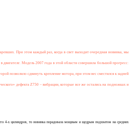
ревших. При этом каждый раз, когда в свет выходит очередная новинка, мы
о в двигателе. Модель 2007 года в этой области совершила большой прогресс:
орой позволило сдвинуть крепление мотора, при этом вес сместился к задней
ического» дефекта
Z
750 – вибрации, которые все же остались на подножках и
т его 4-х цилиндров, то новинка порадовала мощным и щедрым подхватом на средних