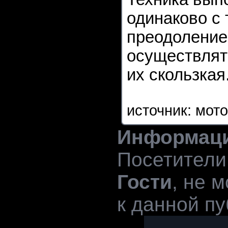
одинаково с 
преодоление
осуществлять
их скользкая
источник:
мот
Информац
Посетители
Гости
, не 
к данной пу