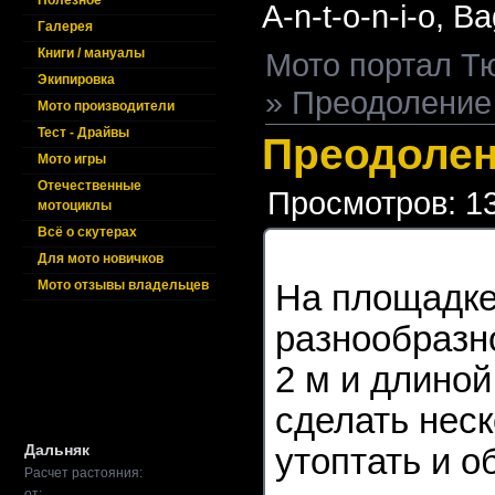
Полезное
A-n-t-o-n-i-o,
Ba
Галерея
Книги / мануалы
Мото портал Т
Экипировка
» Преодоление
Мото производители
Тест - Драйвы
Преодолен
Мото игры
Отечественные
Просмотров: 1
мотоциклы
Всё о скутерах
Для мото новичков
Мото отзывы владельцев
На площадке
разнообразн
2 м и длиной
сделать неск
Дальняк
утоптать и о
Расчет растояния:
от: