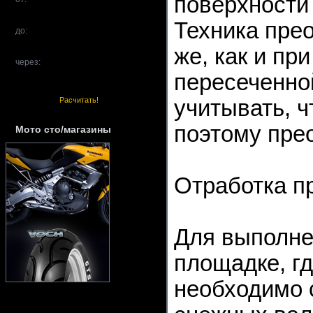
поверхности
Техника пре
до:
же, как и пр
через:
пересеченно
Расчитать!
учитывать, ч
поэтому прео
Мото сто/магазины
Отработка п
Для выполне
площадке, гд
необходимо 