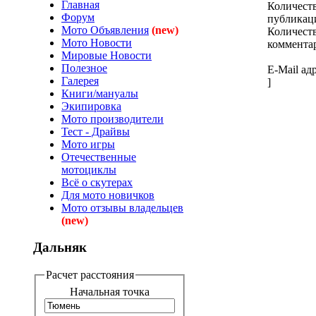
Главная
Количест
Форум
публикац
Мото Объявления
(new)
Количеств
Мото Новости
коммента
Мировые Новости
Полезное
E-Mail адр
Галерея
]
Книги/мануалы
Экипировка
Мото производители
Тест - Драйвы
Мото игры
Отечественные
мотоциклы
Всё о скутерах
Для мото новичков
Мото отзывы владельцев
(new)
Дальняк
Расчет расстояния
Начальная точка