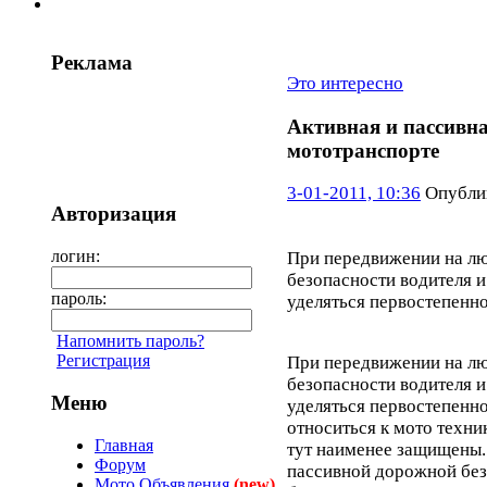
Реклама
Это интересно
Активная и пассивна
мототранспорте
3-01-2011, 10:36
Опубли
Авторизация
логин:
При передвижении на лю
безопасности водителя 
пароль:
уделяться первостепенн
Напомнить пароль?
Регистрация
При передвижении на лю
безопасности водителя 
Меню
уделяться первостепенн
относиться к мото техник
Главная
тут наименее защищены.
Форум
пассивной дорожной без
Мото Объявления
(new)