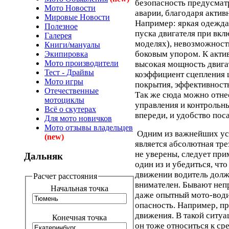
безопасность предусмат
Мото Новости
аварии, благодаря актив
Мировые Новости
Например: яркая одежда
Полезное
пуска двигателя при вкл
Галерея
моделях), невозможност
Книги/мануалы
боковым упором. К акти
Экипировка
Мото производители
высокая мощность двига
Тест - Драйвы
коэффициент сцепления 
Мото игры
покрытия, эффективность
Отечественные
Так же сюда можно отне
мотоциклы
управления и контрольн
Всё о скутерах
впереди, и удобство пос
Для мото новичков
Мото отзывы владельцев
Одним из важнейших ус
(new)
является абсолютная тре
не уверены, следует при
Дальняк
один из и убедиться, что
движении водитель долж
Расчет расстояния
внимателен. Бывают неп
Начальная точка
даже опытный мото-води
опасность. Например, пр
движения. В такой ситуа
Конечная точка
он тоже относиться к ср