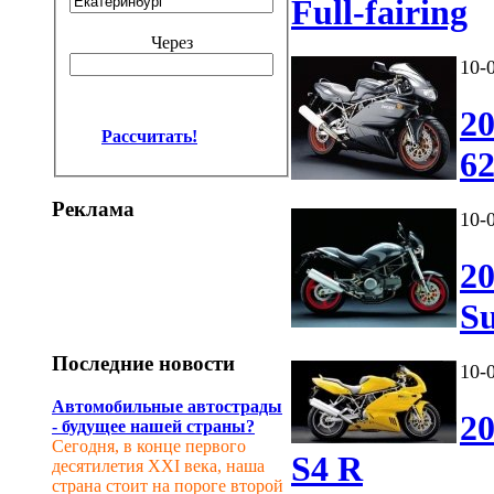
Full-fairing
Через
10-
20
Рассчитать!
62
Реклама
10-
20
Su
Последние новости
10-
Автомобильные автострады
20
- будущее нашей страны?
Сегодня, в конце первого
S4 R
десятилетия XXI века, наша
страна стоит на пороге второй