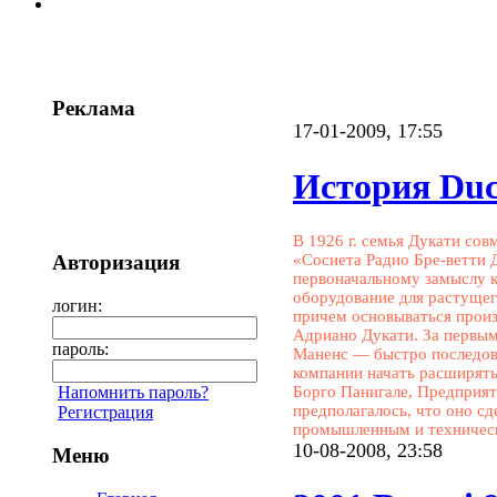
Реклама
17-01-2009, 17:55
История Duc
В 1926 г. семья Дукати со
«Сосиета Радио Бре-ветти 
Авторизация
первоначальному замыслу 
оборудование для растущег
логин:
причем основываться произ
Адриано Дукати. За первы
пароль:
Маненс — быстро последов
компании начать расширятьс
Борго Панигале, Предприя
Напомнить пароль?
предполагалось, что оно с
Регистрация
промышленным и техничес
10-08-2008, 23:58
Меню