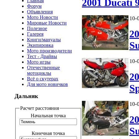
2001 Ducati 
Главная
Форум
Объявления
Мото Новости
10-
Мировые Новости
Полезное
20
Галерея
Книги/мануалы
Su
Экипировка
Мото производители
Тест - Драйвы
10-
Мото игры
Отечественные
мотоциклы
20
Всё о скутерах
Для мото новичков
S
Дальняк
10-
Расчет расстояния
Начальная точка
20
Su
Конечная точка