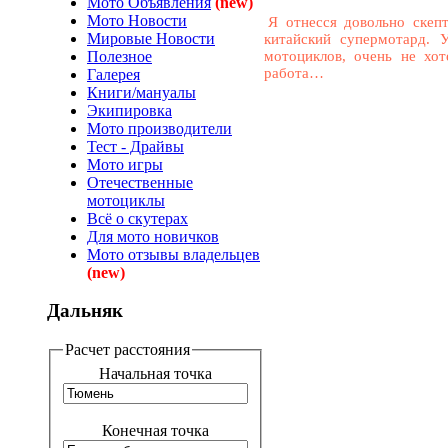
Мото Объявления
(new)
Мото Новости
Я отнесся довольно скеп
Мировые Новости
китайский супермотард. 
Полезное
мотоциклов, очень не хот
работа…
Галерея
Книги/мануалы
Экипировка
Мото производители
Тест - Драйвы
Мото игры
Отечественные
мотоциклы
Всё о скутерах
Для мото новичков
Мото отзывы владельцев
(new)
Дальняк
Расчет расстояния
Начальная точка
Конечная точка