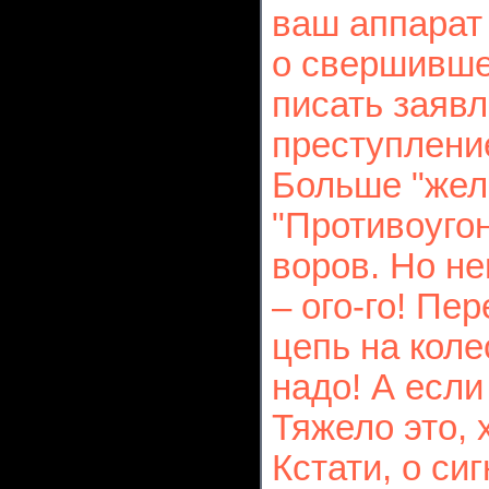
ваш аппарат 
о свершивше
писать заявл
преступлени
Больше "жел
"Противоугон
воров. Но н
– ого-го! Пе
цепь на коле
надо! А если
Тяжело это, 
Кстати, о си