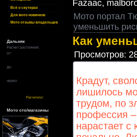
Fazaac,
malbor
Всё о скутерах
Мото портал Т
Для мото новичков
Мото отзывы владельцев
уменьшить рис
Как умень
Дальняк
Расчет растояния:
Просмотров: 2
от:
до:
Крадут, свол
через:
лишилось мо
Расчитать!
трудом, по з
Мото сто/магазины
профессия – 
нарастает с 