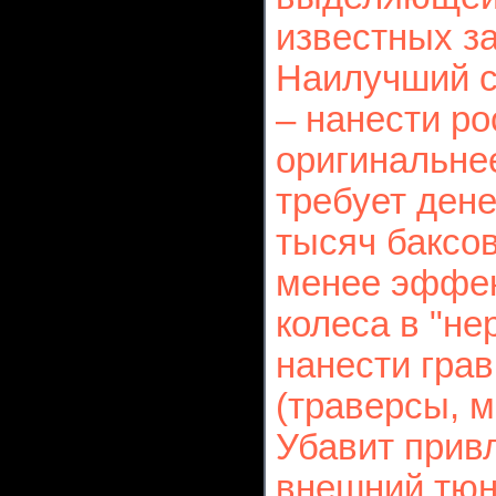
известных за
Наилучший с
– нанести ро
оригинальнее
требует дене
тысяч баксов
менее эффек
колеса в "не
нанести гра
(траверсы, м
Убавит прив
внешний тюн