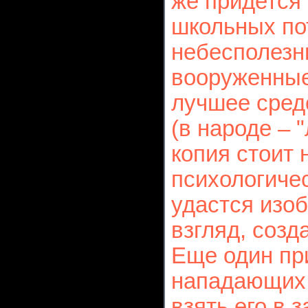
же придется
школьных по
небесполезн
вооруженные
лучшее сред
(в народе – 
копия стоит
психологиче
удастся изо
взгляд, созда
Еще один пр
нападающих 
взять его в 