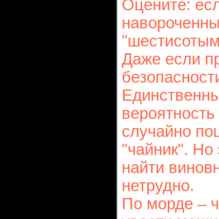
Оцените: ес
навороченны
"шестисотым
Даже если пр
безопасности
Единственны
вероятность
случайно по
"чайник". Но
найти виновн
нетрудно.
По морде – 