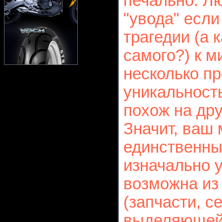
печально. Л
"увода" если 
трагедии (а 
самого?) к 
несколько пр
уникальност
похож на дру
Значит, ваш
единственны
изначально у
возможна из
(запчасти, се
выделяющейс