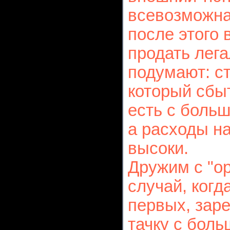
всевозможная
после этого 
продать лега
подумают: ст
который сбыт
есть с боль
а расходы на
высоки.
Дружим с "ор
случай, когд
первых, зар
тачку с боль