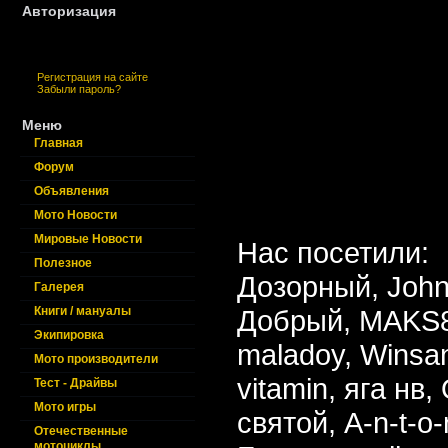
Авторизация
Регистрация на сайте
Забыли пароль?
Меню
Главная
Форум
Объявления
Мото Новости
Мировые Новости
Нас посетили:
Полезное
Дозорный,
Joh
Галерея
Книги / мануалы
Добрый,
MAKS
Экипировка
maladoy,
Winsa
Мото производители
vitamin,
яга нв,
Тест - Драйвы
Мото игры
святой,
A-n-t-o-
Отечественные
мотоциклы