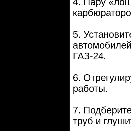
4. Пару «ло
карбюраторо
5. Установи
автомобилей 
ГАЗ-24.
6. Отрегули
работы.
7. Подберит
труб и глуш