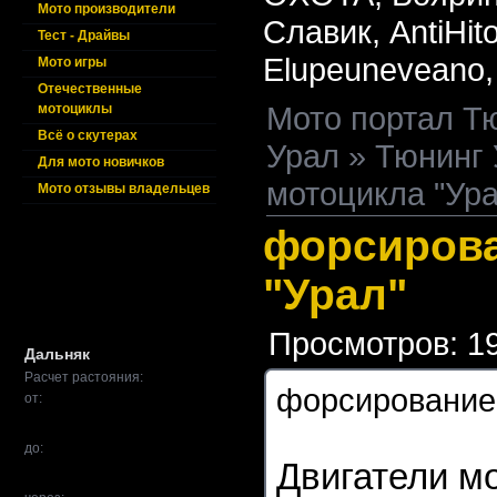
Мото производители
Славик,
AntiHit
Тест - Драйвы
Elupeuneveano,
Мото игры
Отечественные
Мото портал Т
мотоциклы
Всё о скутерах
Урал
»
Тюнинг 
Для мото новичков
мотоцикла "Ура
Мото отзывы владельцев
форсирова
"Урал"
Просмотров: 1
Дальняк
Расчет растояния:
форсирование
от:
до:
Двигатели м