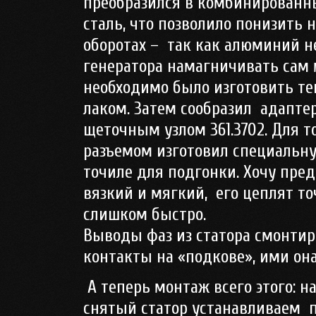
преобразился в комбинированн
сталь, что позволило понизить 
оборотах –
так как алюминий н
генератора намагничивать сам 
необходимо было изготовить т
лаком. Затем сообразил
адаптер
щеточным узлом 361.3702. Для т
разъемом изготовил специальну
точиле для подгонки. Хочу пре
вязкий и мягкий,
его цеплят т
слишком быстро.
Выводы фаз из статора смонтир
контакты на «подкове», ими она
А теперь монтаж всего этого: н
снятый статор устанавливаем
п