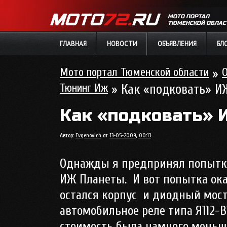
МОТО ПОРТАЛ
ТЮМЕНСКОЙ ОБЛАС
ГЛАВНАЯ
НОВОСТИ
ОБЪЯВЛЕНИЯ
БЛ
Мото портал Тюменской области
»
Тюнинг Иж
» Как «подковать» И
Как «подковать» 
Автор:
Evgenovich
от
13-05-2009, 00:13
Однажды я предпринял попытку
ИЖ Планеты.
И вот попытка ока
остался корпус
и диодный мост.
автомобильное реле типа Я112-В1
стоимость была намного меньше