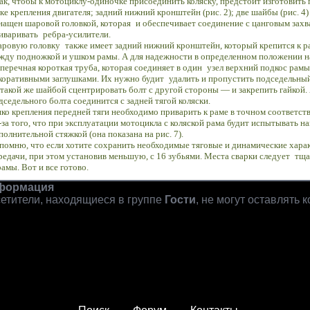
ак, чтобы к мотоциклу-одиночке присоединить коляску, предстоит изготовить
ке крепления двигателя; задний нижний кронштейн (рис. 2); две шайбы (рис. 4) п
нащен шаровой головкой, которая
и обеспечивает соединение с цанговым захв
иваривать
ребра-усилители.
ровую головку
также имеет задний нижний кронштейн, который крепится к р
жду подножкой и ушком рамы. А для
надежности в определенном
положении н
перечная короткая труба, которая соединяет в один
узел верхний подкос рамы
коративными заглушками. Их нужно будит
удалить и пропустить подседельный
такой же шайбой сцентрировать болт с другой стороны — и закрепить гайкой.
дседельного болта соединится с задней тягой коляски.
ко крепления передней тяги необходимо приварить к раме в точном соответстви
-за того, что при эксплуатации мотоцикла с коляской рама будит испытывать н
полнительной стяжкой (она показана на рис. 7).
помню, что если хотите сохранить необходимые тяговые и динамические хара
редачи, при этом установив меньшую, с 16 зубьями. Места сварки следует
тща
рамы. Вот и все готово.
формация
етители, находящиеся в группе
Гости
, не могут оставлять 