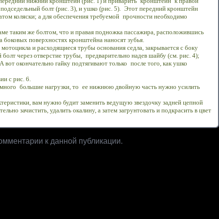
 передний нижний кронштейн (рис. 1) и приварить
кронштейн
к правой
одседельный болт (рис. 3), и ушко (рис. 5).
Этот передний кронштейн
атом коляски; а для обеспечения требуемой
прочности необходимо
аме таким же болтом, что и правая подножка пассажира, расположившись
а боковых поверхностях кронштейна наносят зубья.
 мотоцикла и расходящиеся трубы основания седла, закрывается с боку
 болт через отверстие трубы,
предварительно надев шайбу (см. рис. 4);
 А вот окончательно гайку подтягивают только
после того, как ушко
и с рис. 6.
амного
большие нагрузки, то
ее нижнюю двойную часть нужно усилить
ктеристики, вам нужно будит заменить ведущую звездочку
задней цепной
тельно зачистить, удалить окалину, а затем загрунтовать
и подкрасить в цвет
комментарии к данной публикации.