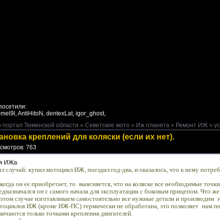
посетили:
mel9l,
AntiHitoN,
dentexLat,
igor_ghost,
 портал Тюменской области
»
Севетские мото
»
Иж планета
»
Ремонт ИЖ
» ус
ановка креплений для коляски (если их нет).
смотров: 763
я ИЖа
л случай: купил мотоцикл ИЖ, поездил год-два, и оказалось, что к нему потреб
когда он ее приобретает, то
выясняется, что на коляске все необходимые точки
едназначался он с самого начала для эксплуатации с боковым прицепом. Что же
этом случае изготавливаем самостоятельно все нужные детали и производим
тоциклов ИЖ (кроме ИЖ-ПС) термически не обработана, это позволяет
нам по
личаются только точками крепления двигателей.