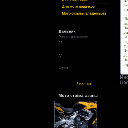
Ит
ще
Для мото новичков
ос
Мото отзывы владельцев
пр
Ша
ме
По
Дальняк
де
Расчет растояния:
И 
по
от:
Уш
Из
до:
до
На
пе
через:
Ин
Пос
Расчитать!
Мото сто/магазины