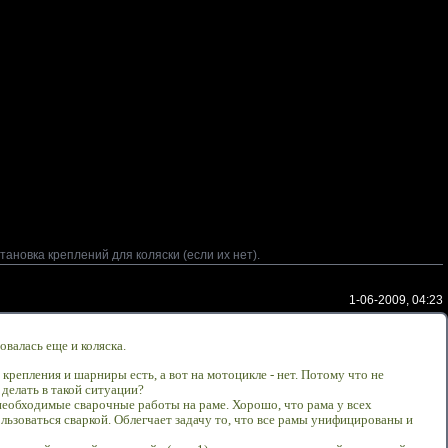
тановка креплений для коляски (если их нет).
1-06-2009, 04:23
овалась еще и коляска.
 крепления и шарниры есть, а вот на мотоцикле - нет.
Потому что не
 делать в такой ситуации?
необходимые сварочные работы на раме. Хорошо, что рама у всех
льзоваться сваркой. Облегчает задачу то, что все рамы унифицированы и