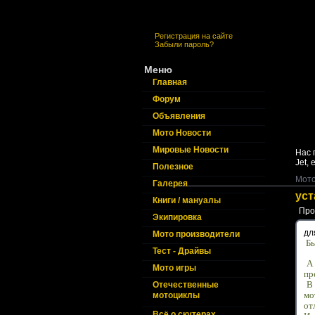
Регистрация на сайте
Забыли пароль?
Меню
Главная
Форум
Объявления
Мото Новости
Мировые Новости
Нас 
Jet,
e
Полезное
Мото
Галерея
уст
Книги / мануалы
Про
Экипировка
дл
Мото производители
Бы
Тест - Драйвы
А 
Мото игры
пр
В 
Отечественные
мо
мотоциклы
от
Всё о скутерах