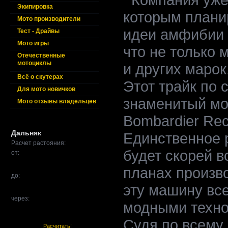
Экипировка
которым плани
Мото производители
идеи амфибии в
Тест - Драйвы
Мото игры
что не только 
Отечественные
мотоциклы
и других марок
Всё о скутерах
Этот трайк по 
Для мото новичков
знаменитый мо
Мото отзывы владельцев
Bombardier Rec
Дальняк
Единственное р
Расчет растояния:
будет скорей в
от:
планах произв
до:
эту машину вс
через:
модными техно
Судя по всему,
Расчитать!