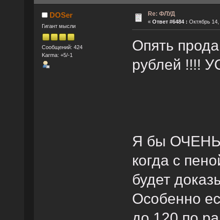
Re: ФЛУД
DOSer
«
Ответ #6484 :
Октябрь 14, 
Гигант мысли
Опять прода
Сообщений: 424
Karma: +5/-1
рублей !!!!
Я бы ОЧЕНЬ 
когда с пен
будет доказ
Особенно ес
до 120 по ра