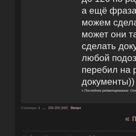
а ещё фраз
можем сдела
может они т
сделать док
любой подоз
перебил на 
документы))
«
Последнее редактирование: Окт
Страницы:
1
...
258
259
[
260
]
Вверх
« 