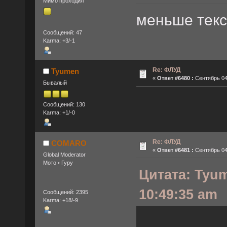
Мимо проходил
меньше текс
Сообщений: 47
Karma: +3/-1
Re: ФЛУД
Tyumen
«
Ответ #6480 :
Сентябрь 04,
Бывалый
Сообщений: 130
Karma: +1/-0
Re: ФЛУД
COMARO
«
Ответ #6481 :
Сентябрь 04,
Global Moderator
Мото ◦ Гуру
Цитата: Tyum
10:49:35 am
Сообщений: 2395
Karma: +18/-9