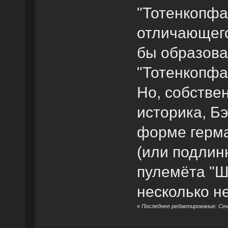
"Тотенкопфа
отличающего
бы образова
"Тотенкопфа"
Но, собстве
историка, Б
форме герма
(или подлин
пулемёта "Ш
несколько н
«
Последнее редактирование: Сен