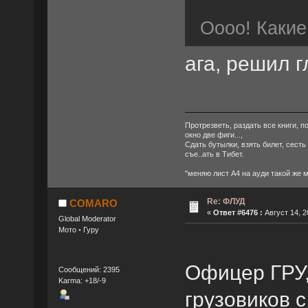
Оооо! Какие
ага, решил г
Протрезветь, раздать все книги, п
окно две фиги...,
Сдать бутылки, взять билет, сесть
съе..ать в Тибет.
"меняю лист А4 на ауди такой же 
Re: ФЛУД
COMARO
«
Ответ #6476 :
Август 14, 2
Global Moderator
Мото ◦ Гуру
Офицер ГРУ
Сообщений: 2395
Karma: +18/-9
грузовиков 