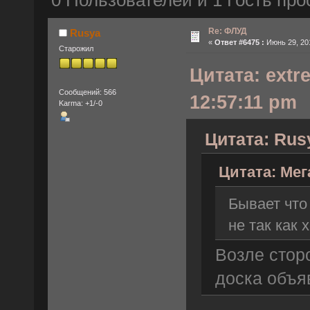
0 Пользователей и 1 Гость про
Re: ФЛУД
Rusya
«
Ответ #6475 :
Июнь 29, 201
Старожил
Цитата: extr
Сообщений: 566
12:57:11 pm
Karma: +1/-0
Цитата: Rus
Цитата: Мег
Бывает что
не так как х
Возле стор
доска объяв