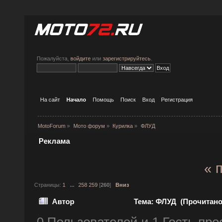
Пожалуйста,
войдите
или
зарегистрируйтесь
.
На сайт
Начало
Помощь
Поиск
Вход
Регистрация
MotoForum
»
Мото форум
»
Курилка
»
ФЛУД
Реклама
« 
Страницы:
1
...
258
259
[
260
]
Вниз
Автор
Тема: ФЛУД (Прочитано 