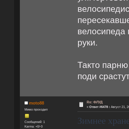
велосипедис
пересекавше
велосипеда 
руки.
Такто парню
поди срастут
Re: ФЛУД
moto88
«
Ответ #6478 :
Август 21, 2
Мимо проходил
Зимнее хран
Сообщений: 1
Karma: +0/-0