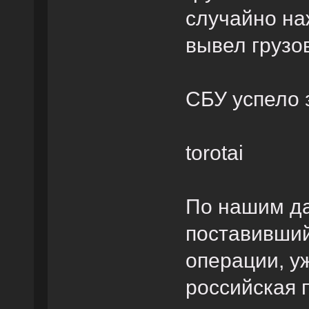
случайно на
вывел грузо
СБУ успело 
torotai
По нашим д
поставивший
операции, у
российская 