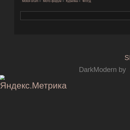
MotoForum
»
Мото форум
»
Курилка
»
ФЛУД
S
DarkModern by