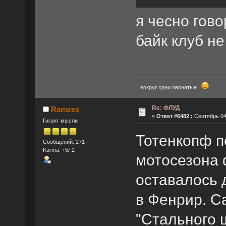
я чесно гово
байк клуб не
...вокруг одни пернатые..
Re: ФЛУД
Ramzes
«
Ответ #6482 :
Сентябрь 04,
Гигант мысли
Тотенкопф п
Сообщений: 271
Karma: +5/-2
мотосезона 
оставалось 
в Фенрир. С
"Стального 