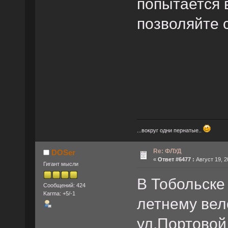
попытается 
позволяйте 
...вокруг одни пернатые..
Re: ФЛУД
DOSer
«
Ответ #6477 :
Август 19, 2
Гигант мысли
В Тобольске 
Сообщений: 424
Karma: +5/-1
летнему вел
ул.Портовой