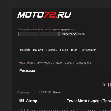
Пожалуйста,
войдите
или
зарегистрируйтесь
.
На сайт
Начало
Помощь
Поиск
Вход
Регистрация
MotoForum
»
Мото форум
»
Фото. Видео.
»
Мото видео
Реклама
« 
Страницы:
1
...
24
25
[
26
]
Вниз
Автор
Тема: Мото видео (Проч