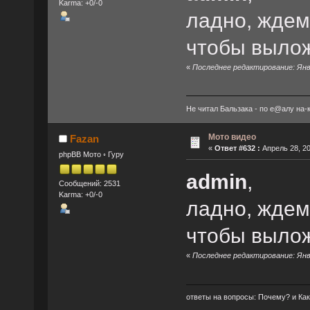
Karma: +0/-0
ладно, ждем
чтобы вылож
«
Последнее редактирование: Янва
Не читал Бальзака - по е@алу на-ка
Мото видео
Fazan
«
Ответ #632 :
Апрель 28, 20
phpBB Мото ◦ Гуру
admin
,
Сообщений: 2531
Karma: +0/-0
ладно, ждем
чтобы вылож
«
Последнее редактирование: Янва
ответы на вопросы: Почему? и Как? 