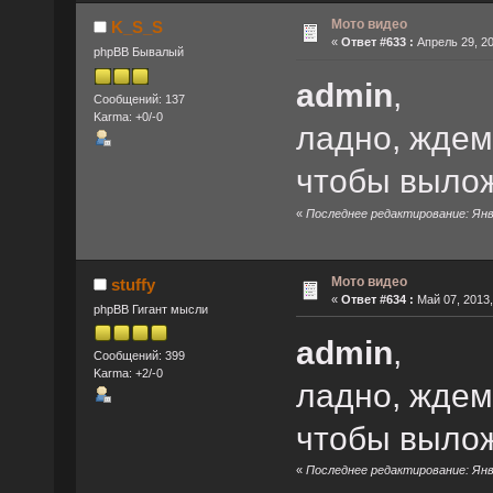
Мото видео
K_S_S
«
Ответ #633 :
Апрель 29, 20
phpBB Бывалый
admin
,
Сообщений: 137
Karma: +0/-0
ладно, ждем
чтобы вылож
«
Последнее редактирование: Янва
Мото видео
stuffy
«
Ответ #634 :
Май 07, 2013,
phpBB Гигант мысли
admin
,
Сообщений: 399
Karma: +2/-0
ладно, ждем
чтобы вылож
«
Последнее редактирование: Янва