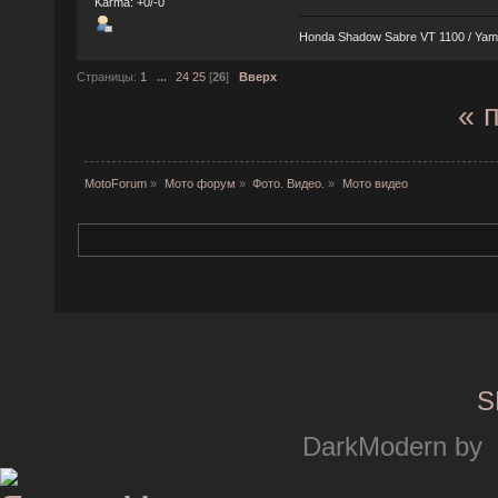
Karma: +0/-0
Honda Shadow Sabre VT 1100 / Ya
Страницы:
1
...
24
25
[
26
]
Вверх
« 
MotoForum
»
Мото форум
»
Фото. Видео.
»
Мото видео
S
DarkModern by