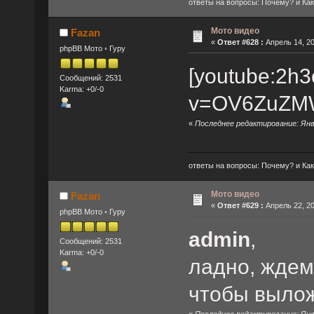
ответы на вопросы: Почему? и Как? 
Мото видео
Fazan
«
Ответ #628 :
Апрель 14, 20
phpBB Мото ◦ Гуру
[youtube:2h3
Сообщений: 2531
Karma: +0/-0
v=OV6ZuZMW
«
Последнее редактирование: Янва
ответы на вопросы: Почему? и Как? 
Мото видео
Fazan
«
Ответ #629 :
Апрель 22, 20
phpBB Мото ◦ Гуру
admin
,
Сообщений: 2531
Karma: +0/-0
ладно, ждем
чтобы вылож