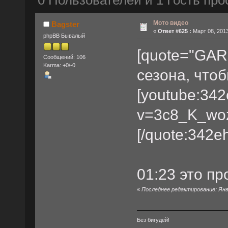
0 Пользователей и 1 Гость про
Мото видео
Bagster
«
Ответ #625 :
Март 08, 2013
phpBB Бывалый
[quote="GAR
Сообщений: 106
Karma: +0/-0
сезона, что
[youtube:342
v=3c8_K_woz
[/quote:342e
01:23 это п
«
Последнее редактирование: Янва
Без бигудей!