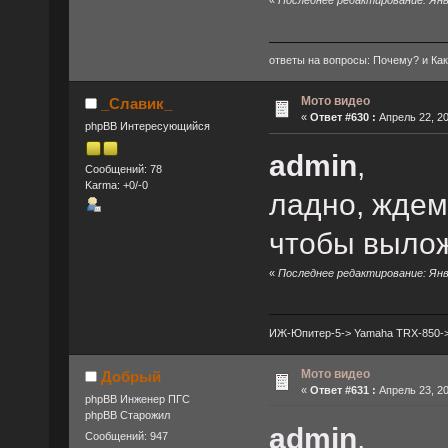
«
Последнее редактирование: Янва
ответы на вопросы: Почему? и Как? 
Мото видео
_Славик_
«
Ответ #630 :
Апрель 22, 20
phpBB Интересующийся
admin
,
Сообщений: 78
Karma: +0/-0
ладно, ждем
чтобы вылож
«
Последнее редактирование: Янва
ИЖ-Юпитер-5-> Yamaha TRX-850-> 
Мото видео
Добрый
«
Ответ #631 :
Апрель 23, 20
phpBB Инженер ПГС
phpBB Старожил
admin
,
Сообщений: 947