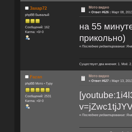
Мото видео
Захар72
«
Ответ #626 :
Март 08, 2013
phpBB Бывалый
на 55 минут
Сообщений: 162
Karma: +0/-0
прикольно)
«
Последнее редактирование: Янва
Существует два мнения: 1. Моё. 2
Мото видео
Fazan
«
Ответ #627 :
Март 13, 2013
phpBB Мото ◦ Гуру
[youtube:1i4
Сообщений: 2531
Karma: +0/-0
v=jZwc1tjJYV
«
Последнее редактирование: Янва