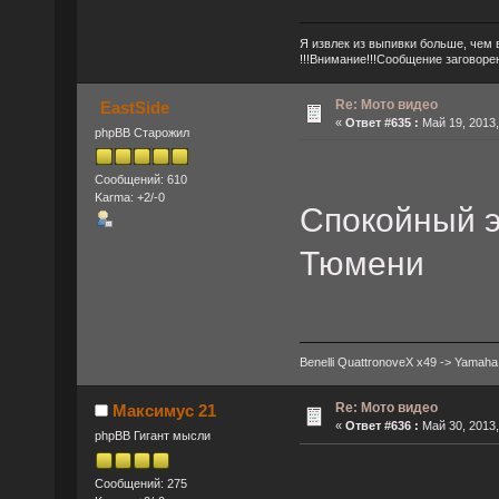
Я извлек из выпивки больше, чем 
!!!Внимание!!!Сообщение заговоре
Re: Мото видео
EastSide
«
Ответ #635 :
Май 19, 2013,
phpBB Старожил
Сообщений: 610
Karma: +2/-0
Спокойный э
Тюмени
Benelli QuattronoveX x49 -> Yamah
Re: Мото видео
Максимус 21
«
Ответ #636 :
Май 30, 2013,
phpBB Гигант мысли
Сообщений: 275