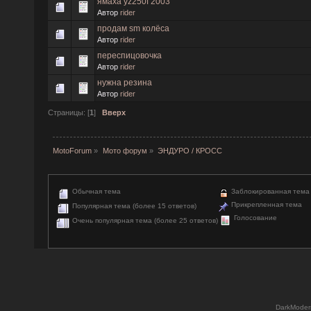
ямаха yz250f 2003
Автор
rider
продам sm колёса
Автор
rider
переспицовочка
Автор
rider
нужна резина
Автор
rider
Страницы: [
1
]
Вверх
MotoForum
»
Мото форум
»
ЭНДУРО / КРОСС
Обычная тема
Заблокированная тема
Прикрепленная тема
Популярная тема (более 15 ответов)
Голосование
Очень популярная тема (более 25 ответов)
DarkModer