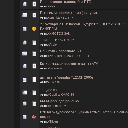
Пересечение границы без ПТС
Автор
PPP
Готовим мотоцикл к зиме (шипуем)
Автор
pashka
«
1
2
3
4
»
27 октября 2013г. Курган Эндуро КУБОК КУРГАНС
РАЙДЕРЫ»
Автор
XMOTOS SAN
Тюмень - Ирбит 2015
Автор
Archy
События и соревнования
Автор
ВиталикGT250
«
1
2
3
...
12
»
Квадрокросс и прочий отжиг на ATV
Автор
borismoto
двигатель Yamaha YZ250F 2005г.
Автор
Шмель
Эндуро vs ............
Автор
Серёга ХМАО 86
Миникросс для ребенка
Автор
ivanmotikov
К2В на эндурокроссе "Буйные есть?". История о сам
опыте.
Автор
Tilbert