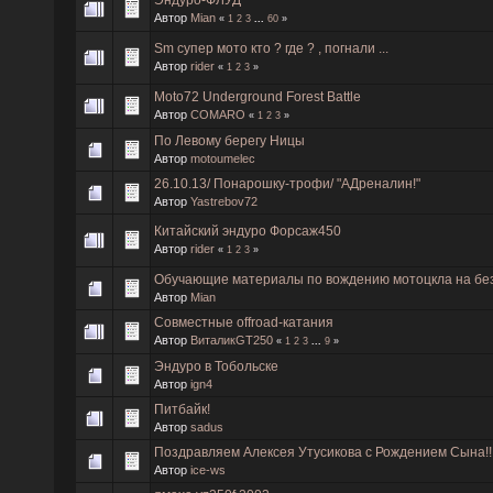
Эндуро-ФЛУД
Автор
Mian
«
1
2
3
...
60
»
Sm супер мото кто ? где ? , погнали ...
Автор
rider
«
1
2
3
»
Moto72 Underground Forest Battle
Автор
COMARO
«
1
2
3
»
По Левому берегу Ницы
Автор
motoumelec
26.10.13/ Понарошку-трофи/ "АДреналин!"
Автор
Yastrebov72
Китайский эндуро Форсаж450
Автор
rider
«
1
2
3
»
Обучающие материалы по вождению мотоцкла на бе
Автор
Mian
Совместные offroad-катания
Автор
ВиталикGT250
«
1
2
3
...
9
»
Эндуро в Тобольске
Автор
ign4
Питбайк!
Автор
sadus
Поздравляем Алексея Утусикова с Рождением Сына!!!!
Автор
ice-ws