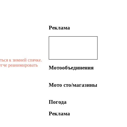
Реклама
ься к зимней спячке.
егче реанимировать
Мотообъединения
Мото сто/магазины
Погода
Реклама