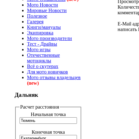
Просмотре
Мото Новости
Количеств
Мировые Новости
коммента
Полезное
Галерея
E-Mail адр
Книги/мануалы
написать 
Экипировка
Мото производители
Тест - Драйвы
Мото игры
Отечественные
мотоциклы
Всё о скутерах
Для мото новичков
Мото отзывы владельцев
(new)
Дальняк
Расчет расстояния
Начальная точка
Конечная точка