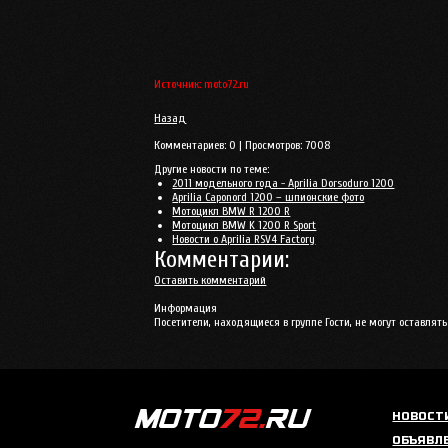
Источник: moto72.ru
Назад
Комментариев:
0
| Просмотров:
7008
Другие новости по теме:
2011 модельного года - Aprilia Dorsoduro 1200
Aprilia Caponord 1200 – шпионские фото
Мотоцикл BMW R 1200 R
Мотоцикл BMW K 1200 R Sport
Новости о Aprilia RSV4 Factory
Комментарии:
Оставить комментарий
Информация
Посетители, находящиеся в группе
Гости
, не могут оставля
НОВОСТ
ОБЪЯВЛ