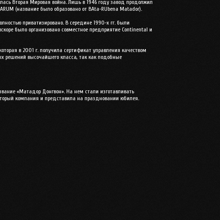
ась Вторая Мировая война. Лишь в 1946 году завод продолжил
 BARUM (название было образовано от BAta-RUbena Matador).
лностью приватизировано. В середине 1990-х гг. были
скоре было организовано совместное предприятие Continental и
торая в 2001 г. получила сертификат управления качеством
ных решений высочайшего класса, так как подобные
азвание «Матадор Донгвон». На нем стали изготавливать
который компания и представила на праздновании юбилея.