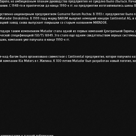
Европе, но амбициозным планам руководства предприятия не суждено было сбыться. Начал
ловакии. С 1948-го и практически до конца 1990-х гг. на предприятии изготавливались шины
арственно-акционерным предприятием Gumarne Barum Puchov. В 1993 г. предприятие было по
atador Omskshina. В 1999 году марку BARUM выкупил немецкий концерн Continental AG, и в
овацкий завод снова выпускает покрышки со старым названием MATADOR.
одаря таким изменениям Matador стала одной из первых компаний Центральной Европы, ко
нической спецификацией ISO/TS 16949. Это стало еще одним свидетельством верных систем
шин, компания уже получала в конце 1990-х гг.
це-над-Вагом было организовано совместное с Continental предприятие, которое получило н
 компании Kia Motors в г. Жилина. К 100-летию Matador был разработан новый логотип, 
ть комментарии к данной публикации.