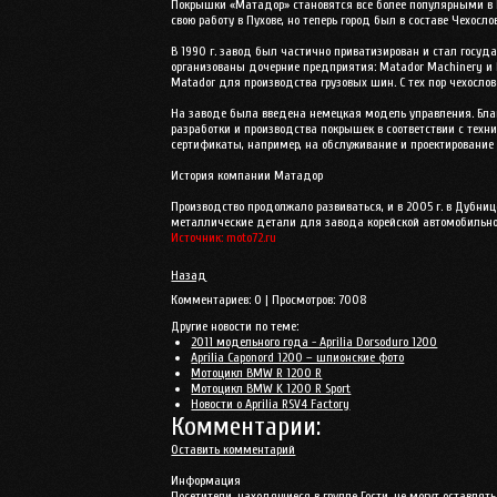
Покрышки «Матадор» становятся все более популярными в 
свою работу в Пухове, но теперь город был в составе Чехос
В 1990 г. завод был частично приватизирован и стал госуд
организованы дочерние предприятия: Matador Machinery и M
Matador для производства грузовых шин. С тех пор чехосл
На заводе была введена немецкая модель управления. Благ
разработки и производства покрышек в соответствии с тех
сертификаты, например, на обслуживание и проектирование 
История компании Матадор
Производство продолжало развиваться, и в 2005 г. в Дубни
металлические детали для завода корейской автомобильной
Источник: moto72.ru
Назад
Комментариев:
0
| Просмотров:
7008
Другие новости по теме:
2011 модельного года - Aprilia Dorsoduro 1200
Aprilia Caponord 1200 – шпионские фото
Мотоцикл BMW R 1200 R
Мотоцикл BMW K 1200 R Sport
Новости о Aprilia RSV4 Factory
Комментарии:
Оставить комментарий
Информация
Посетители, находящиеся в группе
Гости
, не могут оставля