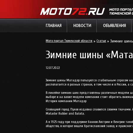
МОТО ПОРТА
ТЮМЕНСКОЙ 
ГЛАВНАЯ
НОВОСТИ
ОБЪЯВЛЕНИЯ
Мото портал Тюменской области
»
Статьи
» Зимние шины
Зимние шины «Мата
12.07.2022
Зимние шины Матадор пользуются стабильным спросом на от
располагается в разных странах, в том числе и в России, а
В линейке зимних шин представлены различные модели шип
выборе и на какие модели компании стоит обратить внима
История компании Матадор
Словацкий город Пухов издавна славился своими ткачами. А
Matador Rubber and Balata.
А в 1925 году при поддержке банков Австрии и Венгрии так
общество, в которое вошли братиславский завод и пражское