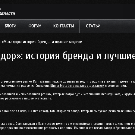
Л
ОБЛАСТИ
БЛОГИ
ФОРУМ
КОНТАКТЫ
СТАТЬИ
 «Матадор»: история бренда и лучшие модели
дор»: история бренда и лучши
ечественном рынке. Из названия можно сделать вывод, что родина этих шин где-то на юг
 сама компания родом из Словакии.
Шины Matador заказать с доставкой
можно онлайн.
ованной и нешипованной резины, которые подойдут и небольшим легковушкам, и крупным
ние, расскажем в нашем материале.
 в начале XX века, 114 лет назад, там открылся завод, который выпускал резиновые шланг
ой же завод был запущен в Братиславе, именно с его конвейера и сошли первые шины под м
 предприятие по изготовлению резиновых изделий. Именно в это время завод в Братиславе