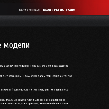
Войти с помощью:
/
ВХОД
РЕГИСТРАЦИЯ
е модели
е, в солнечной Испании, но на самом деле производство
 внедорожникам. О том, какие параметры нужно учесть при
и и ремни. Первые шесть лет это предприятие называлось
аркой MATADOR. Спустя 7 лет было создано акционерное
 полностью переходит на производство автомобильных шин.