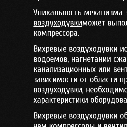
Уникальность механизма з
воздуходувки
может выпол
компрессора.
Вихревые воздуходувки и
водоемов, нагнетании сжат
канализационных или вен
зависимости от области п
воздуходувки, необходим
характеристики оборудова
Вихревые воздуходувки о
чем компрессоры и венти