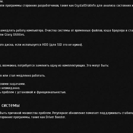
ми.
или программы сторонних разработчиков, такие как
CrystalDiskInfo
для анализа состояния 
замедлять работу компьютера. Очистка системы от временных файлов, кэша браузера и ст
ли
Glary Utilities
.
го диска, если используется HDD (для SSD это не нужно).
е, возможно, потребуется заменить одну из комплектующих. Это могут быть:
я или стал медленно работать.
ескими задачами.
я неожиданно.
 проблем с установкой и функциональностью.
й системы
быть причиной множества проблем. Регулярное обновление помогает поддерживать стабиль
торонние программы, такие как
Driver Booster
.