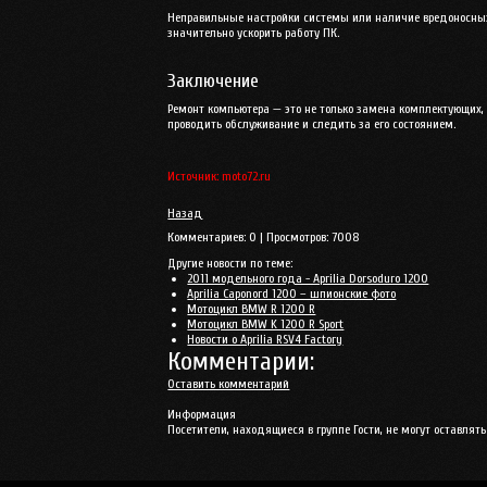
Неправильные настройки системы или наличие вредоносных 
значительно ускорить работу ПК.
Заключение
Ремонт компьютера — это не только замена комплектующих, 
проводить обслуживание и следить за его состоянием.
Источник: moto72.ru
Назад
Комментариев:
0
| Просмотров:
7008
Другие новости по теме:
2011 модельного года - Aprilia Dorsoduro 1200
Aprilia Caponord 1200 – шпионские фото
Мотоцикл BMW R 1200 R
Мотоцикл BMW K 1200 R Sport
Новости о Aprilia RSV4 Factory
Комментарии:
Оставить комментарий
Информация
Посетители, находящиеся в группе
Гости
, не могут оставля