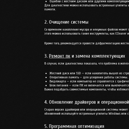
Ошибки с жестким диском или другими комплектующи
Для диагностики можно использовать встроенные утилиты 
памяти.
2. Очищение системы
Со временем накопление мусора и ненужных файлов может 
этого можно использовать такие инструменты, как
CCleaner
и
Кроме того, рекомендуется провести дефрагментацию жестко
3.
Ремонт пк
и замена комплектующих
В случае, если диагностика показала, что проблема в желез
Жесткий диск или SSD
— если накопитель вышел из стро
Оперативная память
— для ускорения работы системы.
Видеокарта
— если компьютер не справляется с графич
Блок питания
— если ПК не включается или выключаетс
Важно подобрать совместимые компоненты, чтобы избежать
4. Обновление драйверов и операционно
Старая версия драйверов или операционной системы может 
обновлений используйте встроенные утилиты Windows или с
5. Программная оптимизация