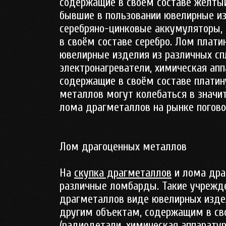
содержащие в своём составе жёлтый
бывшие в пользовании ювелирные из
серебряно-цинковые аккумуляторы,
в своём составе серебро. Лом плат
ювелирные изделия из различных спл
электронагреватели, химическая апп
содержащие в своём составе платин
металлов могут колебаться в значит
лома драгметаллов на рынке поговор
Лом драгоценных металлов
На
скупка драгметаллов
и лома дра
различные ломбарды. Такие учрежде
драгметаллов виде ювелирных издел
другим объектам, содержащим в св
(радиодетали, химическая аппаратура