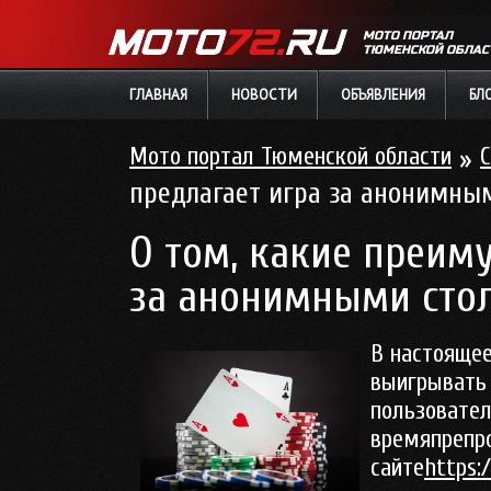
МОТО ПОРТАЛ
ТЮМЕНСКОЙ ОБЛАС
ГЛАВНАЯ
НОВОСТИ
ОБЪЯВЛЕНИЯ
БЛ
Мото портал Тюменской области
»
С
предлагает игра за анонимны
О том, какие преим
за анонимными сто
В настоящее
выигрывать 
пользовател
времяпрепр
сайте
https: