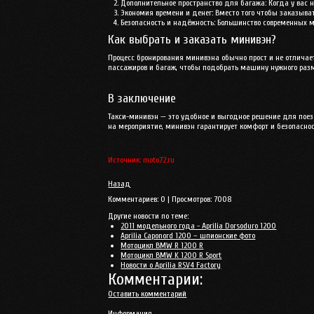
Дополнительное пространство для багажа
: Когда у вас
Экономия времени и денег
: Вместо того чтобы заказыв
Безопасность и надёжность
: Большинство современных 
Как выбрать и заказать минивэн?
Процесс бронирования минивэна обычно прост и не отличает
пассажиров и багаж, чтобы подобрать машину нужного раз
В заключение
Такси-минивэн — это удобное и выгодное решение для поез
на мероприятие, минивэн гарантирует комфорт и безопасно
Источник: moto72.ru
Назад
Комментариев:
0
| Просмотров:
7008
Другие новости по теме:
2011 модельного года - Aprilia Dorsoduro 1200
Aprilia Caponord 1200 – шпионские фото
Мотоцикл BMW R 1200 R
Мотоцикл BMW K 1200 R Sport
Новости о Aprilia RSV4 Factory
Комментарии:
Оставить комментарий
Информация