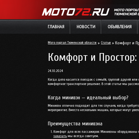
МОТО ПОРТА
ТЮМЕНСКОЙ 
ГЛАВНАЯ
НОВОСТИ
ОБЪЯВЛЕНИЯ
Мото портал Тюменской области
»
Статьи
» Комфорт и Пр
Комфорт и Простор:
24.10.2024
Когда дело касается поездок с семьёй, группой друзей или
комфортное транспортное решение. В этой статье мы рассмо
Когда минивэн — идеальный выбор?
Минивэн отлично подходит для тех случаев, когда требуетс
мероприятие. Вместо нескольких машин, которые могут увел
Преимущества минивэна
Комфорт для всех пассажиров
: Минивэны оборудованы 
заказать
мы всегда советуем.