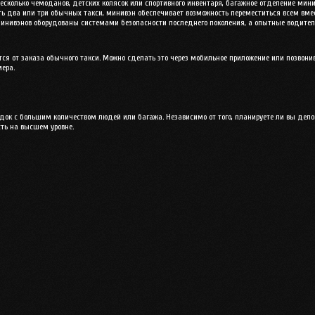
 несколько чемоданов, детских колясок или спортивного инвентаря, багажное отделение мин
ать два или три обычных такси, минивэн обеспечивает возможность переместиться всем вме
минивэнов оборудованы системами безопасности последнего поколения, а опытные водител
ся от заказа обычного такси. Можно сделать это через мобильное приложение или позвонив
мера.
док с большим количеством людей или багажа. Независимо от того, планируете ли вы делов
сть на высшем уровне.