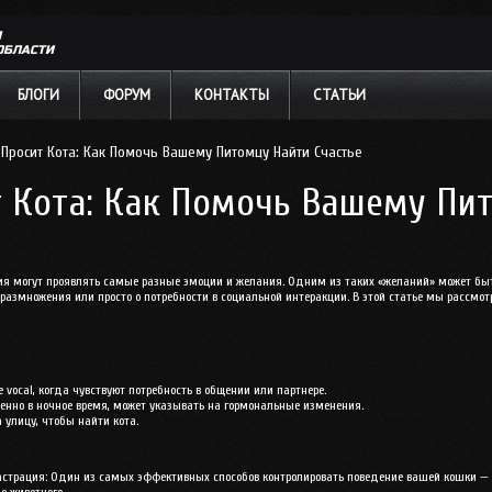
Л
ОБЛАСТИ
БЛОГИ
ФОРУМ
КОНТАКТЫ
СТАТЬИ
Просит Кота: Как Помочь Вашему Питомцу Найти Счастье
 Кота: Как Помочь Вашему Пит
я могут проявлять самые разные эмоции и желания. Одним из таких «желаний» может быть 
размножения или просто о потребности в социальной интеракции. В этой статье мы рассмотр
е vocal, когда чувствуют потребность в общении или партнере.
обенно в ночное время, может указывать на гормональные изменения.
 улицу, чтобы найти кота.
астрация
: Один из самых эффективных способов контролировать поведение вашей кошки — э
е животного.