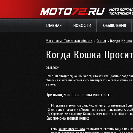
МОТО ПОРТА
ТЮМЕНСКОЙ 
ГЛАВНАЯ
НОВОСТИ
ОБЪЯВЛЕНИЯ
Мото портал Тюменской области
»
Статьи
» Когда Кошка 
Когда Кошка Просит
01.11.2024
Каждый владелец кошки знает, что эти грациозные создани
общения с котами, может сигнализировать о своем желании 
в этом.
Признаки, что ваша кошка ищет кота
Мяуканье и вокализация
: Кошки могут становиться боле
Активное поведение
: Увеличение уровня активности, ос
Стремление к выходу
: Кошка может пытаться сбежать на
Как помочь вашей кошке
Если
кошка просит кота
, то поможет стерилизация или к
искать партнера, но и положительно скажется на здоровь