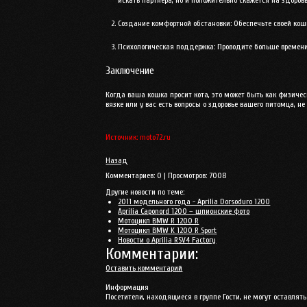
Создание комфортной обстановки
: Обеспечьте своей ко
Психологическая поддержка
: Проводите больше времени
Заключение
Когда ваша кошка просит кота, это может быть как физическ
вязке или у вас есть вопросы о здоровье вашего питомца, н
Источник: moto72.ru
Назад
Комментариев:
0
| Просмотров:
7008
Другие новости по теме:
2011 модельного года - Aprilia Dorsoduro 1200
Aprilia Caponord 1200 – шпионские фото
Мотоцикл BMW R 1200 R
Мотоцикл BMW K 1200 R Sport
Новости о Aprilia RSV4 Factory
Комментарии:
Оставить комментарий
Информация
Посетители, находящиеся в группе
Гости
, не могут оставля