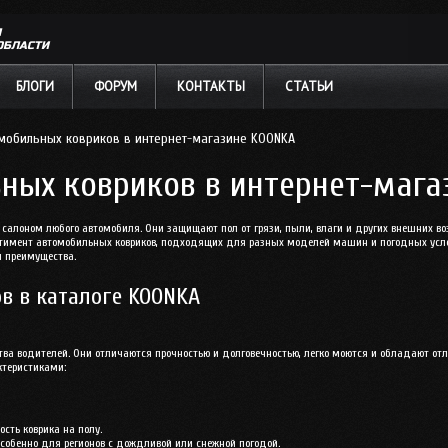
Л
ОБЛАСТИ
БЛОГИ
ФОРУМ
КОНТАКТЫ
СТАТЬИ
омобильных ковриков в интернет-магазине KOONKA
ных ковриков в интернет-маг
салоном любого автомобиля. Они защищают пол от грязи, пыли, влаги и других внешних во
тимент автомобильных ковриков, подходящих для разных моделей машин и погодных услов
и преимущества.
в в каталоге KOONKA
ства водителей. Они отличаются прочностью и долговечностью, легко моются и обладают 
ктеристиками:
сть коврика на полу.
собенно для регионов с дождливой или снежной погодой.