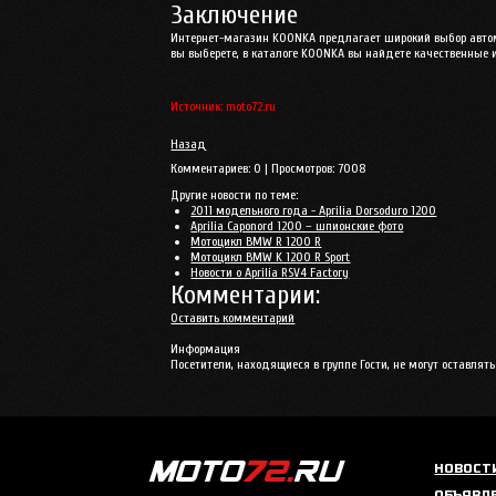
Заключение
Интернет-магазин KOONKA предлагает широкий выбор автомо
вы выберете, в каталоге KOONKA вы найдете качественные
Источник: moto72.ru
Назад
Комментариев:
0
| Просмотров:
7008
Другие новости по теме:
2011 модельного года - Aprilia Dorsoduro 1200
Aprilia Caponord 1200 – шпионские фото
Мотоцикл BMW R 1200 R
Мотоцикл BMW K 1200 R Sport
Новости о Aprilia RSV4 Factory
Комментарии:
Оставить комментарий
Информация
Посетители, находящиеся в группе
Гости
, не могут оставля
НОВОСТ
ОБЪЯВЛ