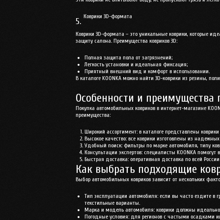
Коврики 3D-формата
5.
Коврики 3D-формата – это уникальные коврики, которые ид
защиту салона. Преимущества ковриков 3D:
Полная защита пола от загрязнений;
Легкость установки и идеальная фиксация;
Приятный внешний вид и комфорт в использовании.
В каталоге KOONKA можно найти 3D-коврики из резины, поли
Особенности и преимущества 
Покупка автомобильных ковриков в интернет-магазине KOO
преимущества:
Широкий ассортимент
: в каталоге представлены коври
Высокое качество
: все коврики изготовлены из надежны
Удобный поиск
: фильтры по марке автомобиля, типу ко
Консультации экспертов
: специалисты KOONKA помогут 
Быстрая доставка
: оперативная доставка по всей Росси
Как выбрать подходящие ков
Выбор автомобильных ковриков зависит от нескольких факто
Тип эксплуатации автомобиля
: если вы часто ездите в
текстильные варианты.
Марка и модель автомобиля
: коврики должны идеально
Погодные условия
: для регионов с частыми осадками 