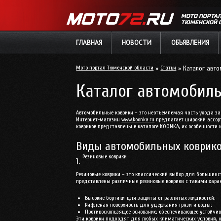
МОТО ПОРТА
ТЮМЕНСКОЙ 
ГЛАВНАЯ
НОВОСТИ
ОБЪЯВЛЕНИЯ
Мото портал Тюменской области
»
Статьи
» Каталог авт
Каталог автомобиль
Автомобильные коврики – это неотъемлемая часть ухода за 
Интернет-магазин
www.koonka.ru
предлагает широкий ассор
ковриков представлены в каталоге KOONKA, их особенности 
Виды автомобильных коврико
Резиновые коврики
1.
Резиновые коврики – это классический выбор для большин
представлены различные резиновые коврики с такими хара
Высокие бортики для защиты от разлитых жидкостей;
Рифленая поверхность для удержания грязи и воды;
Противоскользящее основание, обеспечивающее устойчиво
Эти коврики подходят для любых климатических условий, о