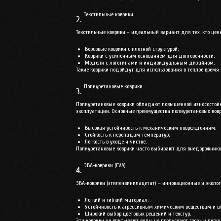
Текстильные коврики
2.
Текстильные коврики – идеальный вариант для тех, кто цен
Ворсовые коврики с плотной структурой;
Коврики с усиленным основанием для долговечности;
Модели с логотипами и индивидуальным дизайном.
Такие коврики подойдут для использования в теплое время 
Полиуретановые коврики
3.
Полиуретановые коврики обладают повышенной износостойко
эксплуатации. Основные преимущества полиуретановых ковр
Высокая устойчивость к механическим повреждениям;
Стойкость к перепадам температур;
Легкость в уходе и чистке.
Полиуретановые коврики часто выбирают для внедорожников
ЭВА-коврики (EVA)
4.
ЭВА-коврики (этиленвинилацетат) – инновационные и эколо
Легкий и гибкий материал;
Устойчивость к агрессивным химическим веществам и вл
Широкий выбор цветовых решений и текстур.
Эти коврики не впитывают воду, не пропускают грязь и лег