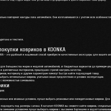
еально повторяют контуры пола автомобиля. Они изготавливаются с учетом всех особеннос
уретана и текстиля.
покупки ковриков в KOONKA
NKA – это удобный и надежный способ приобрести качественные аксессуары для вашего 
ки для большинства марок и моделей автомобилей, от бюджетных вариантов до премиум-ре
х и долговечных материалов, прошедших строгий контроль качества.
вриков, материалу и другим параметрам помогут быстро найти подходящий товар.
выбрать оптимальные коврики, учитывая ваши предпочтения и условия эксплуатации.
и с возможностью самовывоза.
рики
ров:
 грязных или влажных условиях, лучше выбрать резиновые или полиуретановые коврики. Для
 подходить под размеры салона. В каталоге KOONKA вы сможете найти коврики, специаль
или зимними условиями лучше выбирать коврики с высокими бортиками и водоотталкиваю