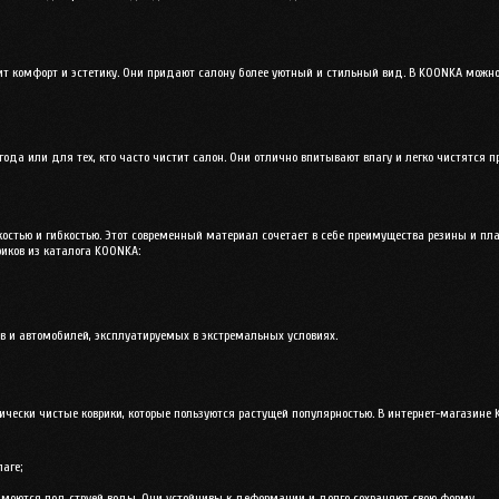
ит комфорт и эстетику. Они придают салону более уютный и стильный вид. В KOONKA можно
года или для тех, кто часто чистит салон. Они отлично впитывают влагу и легко чистятся 
стью и гибкостью. Этот современный материал сочетает в себе преимущества резины и пл
иков из каталога KOONKA:
 и автомобилей, эксплуатируемых в экстремальных условиях.
гически чистые коврики, которые пользуются растущей популярностью. В интернет-магазин
аге;
ко моются под струей воды. Они устойчивы к деформации и долго сохраняют свою форму.