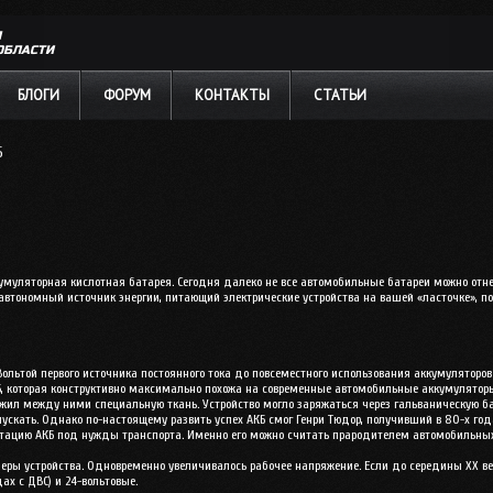
Л
ОБЛАСТИ
БЛОГИ
ФОРУМ
КОНТАКТЫ
СТАТЬИ
Б
кумуляторная кислотная батарея. Сегодня далеко не все автомобильные батареи можно отн
, автономный источник энергии, питающий электрические устройства на вашей «ласточке», п
льтой первого источника постоянного тока до повсеместного использования аккумуляторов 
, которая конструктивно максимально похожа на современные автомобильные аккумуляторы
ожил между ними специальную ткань. Устройство могло заряжаться через гальваническую ба
пускать. Однако по-настоящему развить успех АКБ смог Генри Тюдор, получивший в 80-х год
птацию АКБ под нужды транспорта. Именно его можно считать прародителем автомобильных 
меры устройства. Одновременно увеличивалось рабочее напряжение. Если до середины XX в
дах с ДВС) и 24-вольтовые.