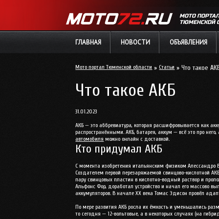
МОТО ПОРТА
ТЮМЕНСКОЙ 
ГЛАВНАЯ
НОВОСТИ
ОБЪЯВЛЕНИЯ
Мото портал Тюменской области
»
Статьи
» Что такое АК
Что такое АКБ
31.01.2023
АКБ — это аббревиатура, которая расшифровывается как ак
распространёнными. АКБ, батарея, аккум — всё это про него
автомобиля
можно онлайн с доставкой.
Кто придумал АКБ
С момента изобретения итальянским физиком Алессандро Во
Создателем первой перезаряжаемой свинцово-кислотной АКБ
пару свинцовых пластин в кислотно-водный раствор и прол
Альфонс Фор, доработал устройство и начал его массово вы
аккумуляторов. В начале XX века Томас Эдисон провёл ада
По мере развития АКБ росла их ёмкость и уменьшались раз
то сегодня — 12-вольтовые, а в некоторых случаях (на гибри