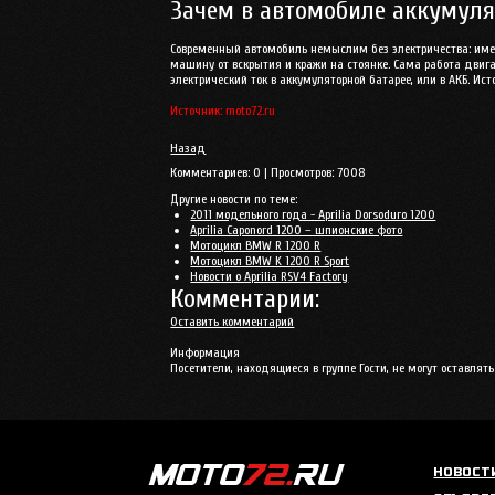
Зачем в автомобиле аккумуля
Современный автомобиль немыслим без электричества: име
машину от вскрытия и кражи на стоянке. Сама работа двига
электрический ток в аккумуляторной батарее, или в АКБ. Ис
Источник: moto72.ru
Назад
Комментариев:
0
| Просмотров:
7008
Другие новости по теме:
2011 модельного года - Aprilia Dorsoduro 1200
Aprilia Caponord 1200 – шпионские фото
Мотоцикл BMW R 1200 R
Мотоцикл BMW K 1200 R Sport
Новости о Aprilia RSV4 Factory
Комментарии:
Оставить комментарий
Информация
Посетители, находящиеся в группе
Гости
, не могут оставля
НОВОСТ