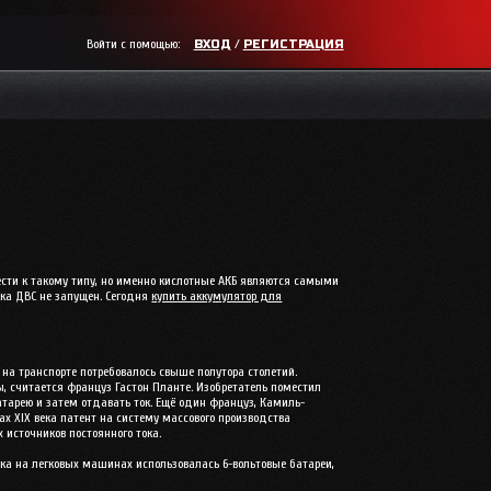
Войти с помощью:
/
ВХОД
РЕГИСТРАЦИЯ
ести к такому типу, но именно кислотные АКБ являются самыми
ока ДВС не запущен. Сегодня
купить аккумулятор для
на транспорте потребовалось свыше полутора столетий.
, считается француз Гастон Планте. Изобретатель поместил
тарею и затем отдавать ток. Ещё один француз, Камиль-
ах XIX века патент на систему массового производства
источников постоянного тока.
ека на легковых машинах использовалась 6-вольтовые батареи,