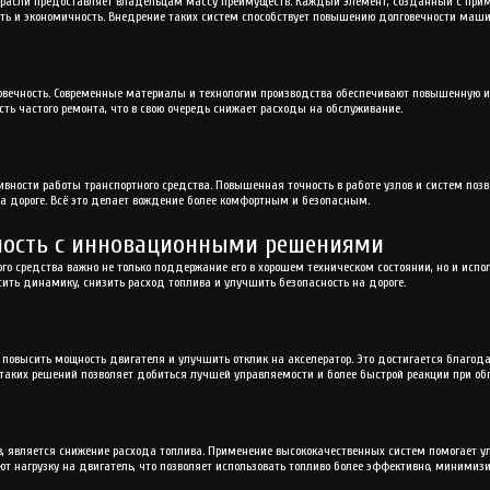
расли предоставляет владельцам массу преимуществ. Каждый элемент, созданный с прим
сть и экономичность. Внедрение таких систем способствует повышению долговечности маш
вечность. Современные материалы и технологии производства обеспечивают повышенную из
ть частого ремонта, что в свою очередь снижает расходы на обслуживание.
ивности работы транспортного средства. Повышенная точность в работе узлов и систем поз
на дороге. Всё это делает вождение более комфортным и безопасным.
ность с инновационными решениями
 средства важно не только поддержание его в хорошем техническом состоянии, но и испо
ить динамику, снизить расход топлива и улучшить безопасность на дороге.
 повысить мощность двигателя и улучшить отклик на акселератор. Это достигается благо
таких решений позволяет добиться лучшей управляемости и более быстрой реакции при обг
 является снижение расхода топлива. Применение высококачественных систем помогает ул
ют нагрузку на двигатель, что позволяет использовать топливо более эффективно, минимизи