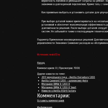
вероятность поломок и уменьшает затраты на ремонт. В
экономии в долгосрочной перспективе. Кроме того, с та
Как правильно выбрать и установить детали для улучш
При выборе деталей важно ориентироваться на нескольк
установкой и обеспечит максимальную эффективность р
долговечности решений. После выбора деталей следует 
систем. Не забывайте также о последующем техническом
Параметр Применение инновационных решений Долговечнос
управляемости Экономия Снижение расходов на обслуживан
Источник: moto72.ru
Назад
Комментариев:
0
| Просмотров:
7008
Другие новости по теме:
2011 модельного года - Aprilia Dorsoduro 1200
Aprilia Caponord 1200 – шпионские фото
Мотоцикл BMW R 1200 R
Мотоцикл BMW K 1200 R Sport
Новости о Aprilia RSV4 Factory
Комментарии:
Оставить комментарий
Информация