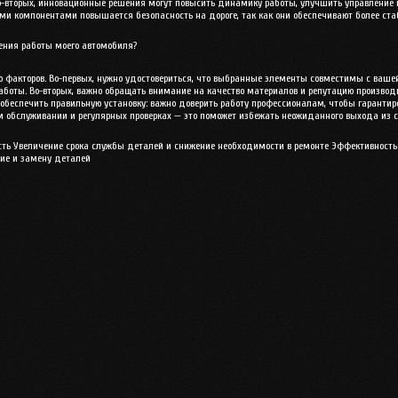
о-вторых, инновационные решения могут повысить динамику работы, улучшить управление 
кими компонентами повышается безопасность на дороге, так как они обеспечивают более ста
ения работы моего автомобиля?
о факторов. Во-первых, нужно удостовериться, что выбранные элементы совместимы с ваш
аботы. Во-вторых, важно обращать внимание на качество материалов и репутацию производ
обеспечить правильную установку: важно доверить работу профессионалам, чтобы гаранти
 обслуживании и регулярных проверках — это поможет избежать неожиданного выхода из ст
ть Увеличение срока службы деталей и снижение необходимости в ремонте Эффективность
ие и замену деталей