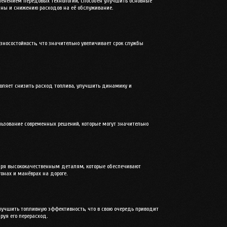
енением передовых технологий, способен улучшить основные
ины и снижению расходов на её обслуживание.
носостойкость, что значительно увеличивает срок службы
воляет снизить расход топлива, улучшить динамику и
льзование современных решений, которые могут значительно
даря высококачественным деталям, которые обеспечивают
онах и манёврах на дороге.
учшить топливную эффективность, что в свою очередь приводит
руя его перерасход.