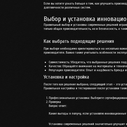
Если вы хотите узнать больше о том, как улучшить произво
долговечности различных систем.
Выбор и установка инноваци
Правильный выбор и установка современных решений играют
только общая производительность, но и безопасность, а та
Как выбрать подходящие решения
При выборе необходимо ориентироваться на несколько важн
производителя. Важно также учитывать особенности эксплуа
Совместимость:
Убедитесь, что выбранные решения под
Качество:
Обращайте внимание на материалы и технолог
Репутация производителя:
Опыт и надёжность бренда иг
Установка и настройка
После того как решение выбрано, следующий этап – это уст
Правильная настройка и тестирование после установки так
Профессиональная установка:
Выберите сертифицирован
Проверка
Вопрос-ответ:
Какие выгоды я получу, если установлю инновационные
Установка современных решений значительно улучшит ха