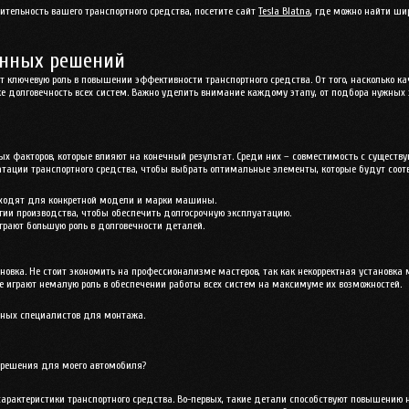
дительность вашего транспортного средства, посетите сайт
Tesla Blatna
, где можно найти ш
онных решений
 ключевую роль в повышении эффективности транспортного средства. От того, насколько к
кже долговечность всех систем. Важно уделить внимание каждому этапу, от подбора нужных
ых факторов, которые влияют на конечный результат. Среди них – совместимость с сущест
тации транспортного средства, чтобы выбрать оптимальные элементы, которые будут соотв
ходят для конкретной модели и марки машины.
ии производства, чтобы обеспечить долгосрочную эксплуатацию.
рают большую роль в долговечности деталей.
ановка. Не стоит экономить на профессионализме мастеров, так как некорректная установк
же играют немалую роль в обеспечении работы всех систем на максимуме их возможностей.
ных специалистов для монтажа.
 решения для моего автомобиля?
рактеристики транспортного средства. Во-первых, такие детали способствуют повышению н