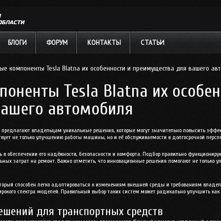
Л
ОБЛАСТИ
БЛОГИ
ФОРУМ
КОНТАКТЫ
СТАТЬИ
е компоненты Tesla Blatna их особенности и преимущества для вашего ав
оненты Tesla Blatna их особен
вашего автомобиля
 предлагают владельцам уникальные решения, которые могут значительно повысить эффект
вует не только улучшению работы машины, но и её обслуживаемости в долгосрочной перспе
 в обеспечении его надёжности, безопасности и комфорта. Подбор правильно функционирующи
ьных затрат на ремонт. Важно отметить, что инновационные решения помогают не только у
который способен легко адаптироваться к изменениям внешней среды и требованиям владе
окого спектра моделей. Правильный выбор таких систем может радикально улучшить как э
ешений для транспортных средств