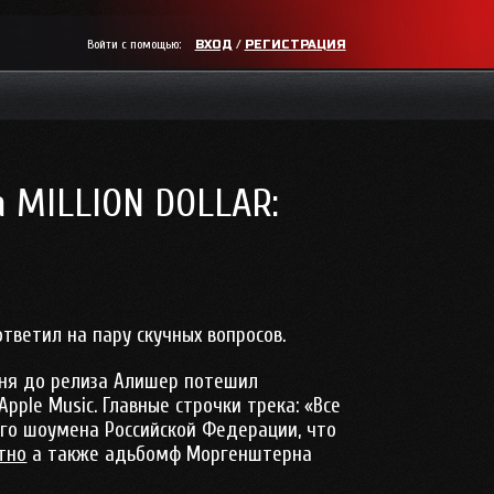
Войти с помощью:
/
ВХОД
РЕГИСТРАЦИЯ
 MILLION DOLLAR:
тветил на пару скучных вопросов.
 дня до релиза Алишер потешил
ple Music. Главные строчки трека: «Все
ного шоумена Российской Федерации, что
тно
а также адьбомф Моргенштерна