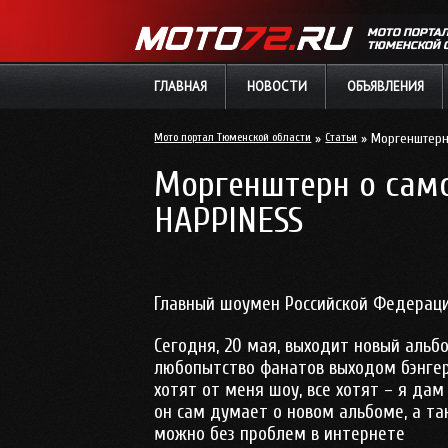
МОТО ПОРТА
ТЮМЕНСКОЙ 
ГЛАВНАЯ
НОВОСТИ
ОБЪЯВЛЕНИЯ
Мото портал Тюменской области
»
Статьи
» Моргенштерн 
Моргенштерн о само
HAPPINESS
Главный шоумен Российской Федерации
Сегодня, 20 мая, выходит новый альб
любопытство фанатов выходом бэнгера
хотят от меня шоу, все хотят – я да
он сам думает о новом альбоме, а та
можно без проблем в интернете