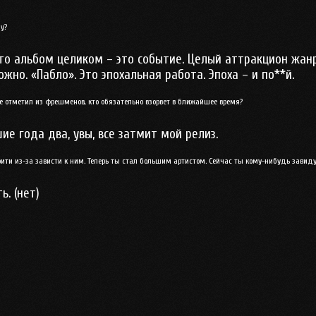
у?
то альбом целиком – это событие. Целый аттракцион жанро
жно. «Пабло». Это эпохальная работа. Эпоха – и по**й.
е отметил из фрешменов, кто обязательно взорвет в ближайшее время?
е года два, увы, все затмит мой релиз.
брити из-за зависти к ним. Теперь ты стал большим артистом. Сейчас ты кому-нибудь завид
. (нет)