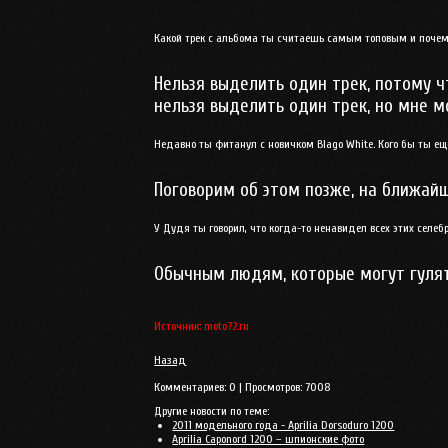
Какой трек с альбома ты считаешь самым топовым и почем
Нельзя выделить один трек, потому ч
нельзя выделить один трек, но мне мо
Недавно ты фитанул с новичком Blago White. Кого бы ты ещ
Поговорим об этом позже, на ближайши
У Дудя ты говорил, что когда-то ненавидел всех этих селе
Обычным людям, которые могут гулять
Источник: moto72.ru
Назад
Комментариев:
0
| Просмотров:
7008
Другие новости по теме:
2011 модельного года - Aprilia Dorsoduro 1200
Aprilia Caponord 1200 – шпионские фото