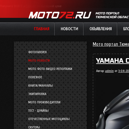
Получите ОСАГО в
Самаре
по выгодной цене
МОТО ПОРТАЛ
ТЮМЕНСКОЙ ОБЛАС
ГЛАВНАЯ
НОВОСТИ
ОБЪЯВЛЕНИЯ
БЛ
Мото портал Тюме
ФОТОГАЛЕРЕЯ
YAMAHA 
МОТО НОВОСТИ
МОТО ФОТО-ВИДЕО РЕПОРТАЖИ
Автор:
admin
от
3-04-201
ПОЛЕЗНОЕ
КНИГИ/МАНУАЛЫ
ЭКИПИРОВКА
МОТО ПРОИЗВОДИТЕЛИ
ТЕСТ - ДРАЙВЫ
ОТЕЧЕСТВЕННЫЕ МОТОЦИКЛЫ
СКУТЕРЫ